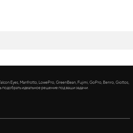
lcon Eyes, Manfrotto, LowePro, GreenBean, Fujimi, GoPro, Benro, Giottos,
ь подобрать идеальное решение под ваши задачи.