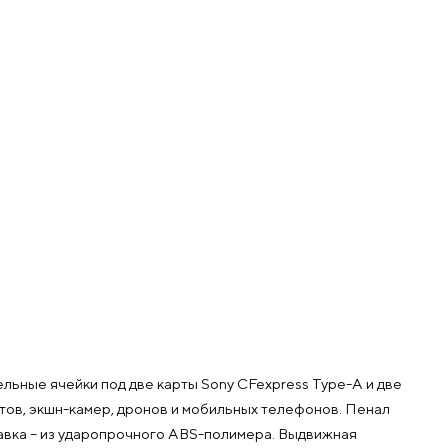
льные ячейки под две карты Sony CFexpress Type-A и две
тов, экшн-камер, дронов и мобильных телефонов. Пенал
тавка – из ударопрочного ABS-полимера. Выдвижная