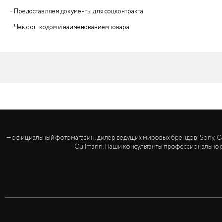
- Предоставляем документы для соцконтракта
- Чек с qr-кодом и наименованием товара
— официальный фотомагазин, дилер ведущих мировых брендов: Sony, Canon, 
Cullmann. Наши консультанты профессионально р