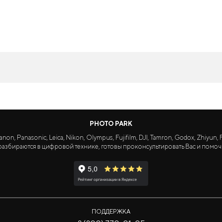
PHOTO PARK
Panasonic, Leica, Nikon, Olympus, Fujifilm, DJI, Tamron, Godox, Zhiyun, Fa
азбираются в цифровой технике, готовы проконсультировать Вас и помоч
ПОДДЕРЖКА