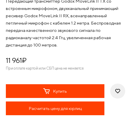
Передающий трансмиттер Godox MoveLink II TX со
встроенным микрофоном, двухканальный принимающий
ресивер Godox MoveLink II RX, всенаправленный
петличный микрофон с кабелем 1.2 метра. Беспроводная
передача качественного звукового сигнала по
радиоканалу частотой 2.4 Ггц, увеличенная рабочая
дистанция до 100 метров.
11 961
¤
При оплате картой или СБП цена не меняется
Купить
Расчитать цену для юрлиц