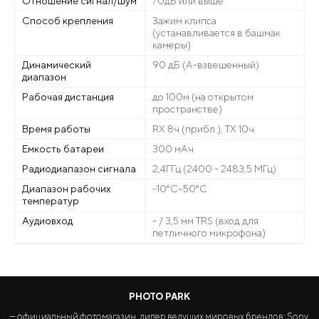
Отношение сигнал/шум
70дБ или выше
Способ крепления
Зажим клипса
(устанавливается в башмак
камеры)
Динамический
90 дБ (А-взвешенный)
диапазон
Рабочая дистанция
до 100м (на открытом
пространстве)
Время работы
RX 8ч (прибл.), TX 10ч
Емкость батареи
300 мАч
Радиодиапазон сигнала
2,4ГГц (2400 - 2483,5 МГц)
Диапазон рабочих
-10°C~50°C
температур
Аудиовход
- / 3,5 мм TRS (вход для
петличного микрофона)
PHOTO PARK
— официальный фотомагазин, дилер ведущих мировых брендов: Sony,