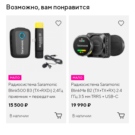
Возможно, вам понравится
МАЛО
МАЛО
Радиосистема Saramonic
Радиосистема Saramonic
Blink500 B3 (TX+RXDi) 2,4Гц
BlinkMe B2 (TX+TX+RX) 2.4
приемник + передатчик
ГГц 3.5 мм TRRS + USB-C
разъем Lighting (iPhone)
15 500
¤
19 990
¤
В наличии
В наличии