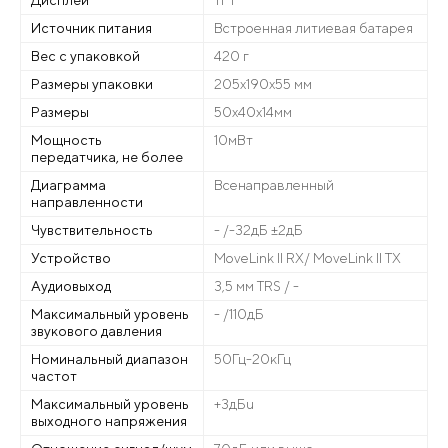
Дисплей
TFT
Источник питания
Встроенная литиевая батарея
Вес с упаковкой
420 г
Размеры упаковки
205х190х55 мм
Размеры
50х40х14мм
Мощность
10мВт
передатчика, не более
Диаграмма
Всенаправленный
направленности
Чувствительность
- /-32дБ ±2дБ
Устройство
MoveLink II RX/ MoveLink II TX
Аудиовыход
3,5 мм TRS / -
Максимальный уровень
- /110дБ
звукового давления
Номинальный диапазон
50Гц-20кГц
частот
Максимальный уровень
+3дБu
выходного напряжения