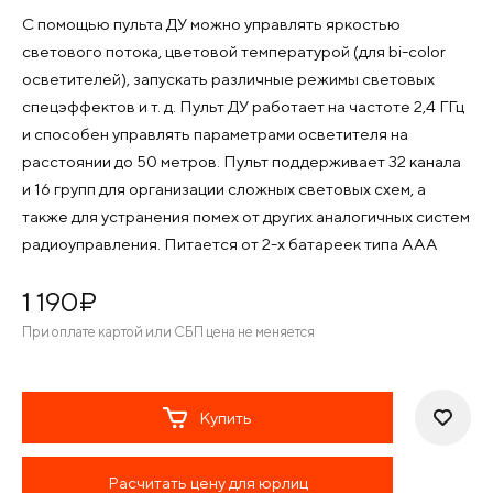
С помощью пульта ДУ можно управлять яркостью
светового потока, цветовой температурой (для bi-color
осветителей), запускать различные режимы световых
спецэффектов и т. д. Пульт ДУ работает на частоте 2,4 ГГц
и способен управлять параметрами осветителя на
расстоянии до 50 метров. Пульт поддерживает 32 канала
и 16 групп для организации сложных световых схем, а
также для устранения помех от других аналогичных систем
радиоуправления. Питается от 2-х батареек типа AAA
1 190
¤
При оплате картой или СБП цена не меняется
Купить
Расчитать цену для юрлиц