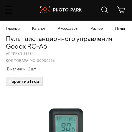
Главная
Каталог
Аксессуары
Разное
Пульт ди
Пульт дистанционного управления
Godox RC-A6
АРТИКУЛ: 28781
КОД ТОВАРА: МС-00000756
В наличии:
2 шт.
Гарантия 1 год