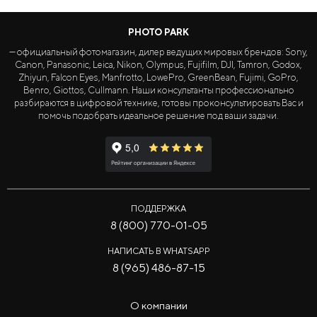
PHOTO PARK
— официальный фотомагазин, дилер ведущих мировых брендов: Sony,
Canon, Panasonic, Leica, Nikon, Olympus, Fujifilm, DJI, Tamron, Godox,
Zhiyun, Falcon Eyes, Manfrotto, LowePro, GreenBean, Fujimi, GoPro,
Benro, Giottos, Cullmann. Наши консультанты профессионально
разбираются в цифровой технике, готовы проконсультировать Вас и
помочь подобрать идеальное решение под ваши задачи.
ПОДДЕРЖКА
8 (800) 770-01-05
НАПИСАТЬ В WHATSAPP
8 (965) 486-87-15
О компании