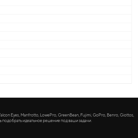
lcon Eyes, Manfrotto, LowePro, GreenBean, Fujimi, GoPro, Benro, Giottos,
ь подобрать идеальное решение под ваши задачи.