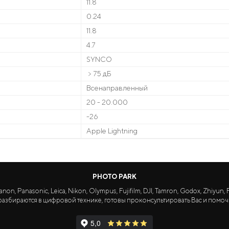
11.8
0.24
11.8
4.7
SYNCO
﹥75 дБ
Всенаправленный
20 - 20.000
-26
Apple Lightning
PHOTO PARK
Panasonic, Leica, Nikon, Olympus, Fujifilm, DJI, Tamron, Godox, Zhiyun, Fa
азбираются в цифровой технике, готовы проконсультировать Вас и помоч