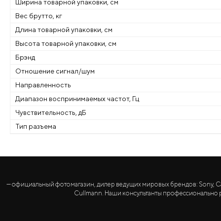
Ширина товарной упаковки, см
Вес брутто, кг
Длина товарной упаковки, см
Высота товарной упаковки, см
Брэнд
Отношение сигнал/шум
Направленность
Диапазон воспринимаемых частот, Гц
Чувствительность, дБ
Тип разъема
— официальный фотомагазин, дилер ведущих мировых брендов: Sony, Canon, 
Cullmann. Наши консультанты профессионально р