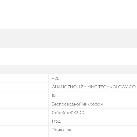
P2L
GUANGZHOU ZHIYING TECHNOLOGY CO.,
113
Беспроводной микрофон
0616366813200
1 год
Прищепка