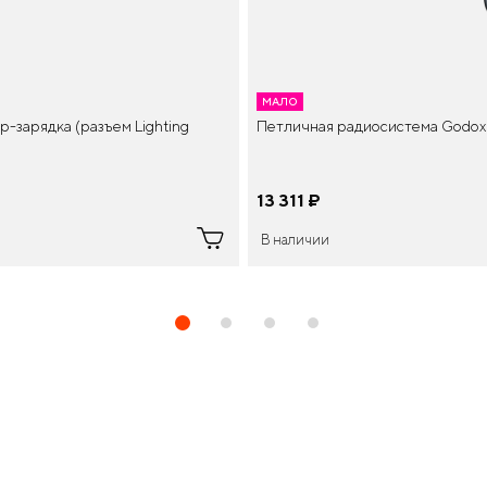
МАЛО
Петличная радиосистема Godox 
-зарядка (разъем Lighting
13 311
¤
В наличии