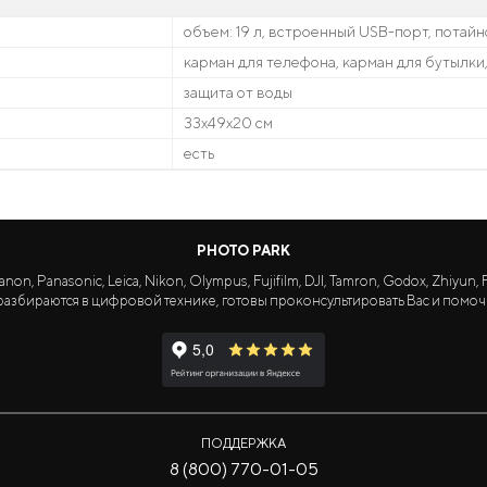
объем: 19 л, встроенный USB-порт, потайн
карман для телефона, карман для бутылки
защита от воды
33x49x20 см
есть
PHOTO PARK
Panasonic, Leica, Nikon, Olympus, Fujifilm, DJI, Tamron, Godox, Zhiyun, Fa
азбираются в цифровой технике, готовы проконсультировать Вас и помоч
ПОДДЕРЖКА
8 (800) 770-01-05