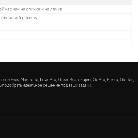
ой карман на спинке и на лямке
, плечевой ремень
lcon Eyes, Manfrotto, LowePro, GreenBean, Fujimi, GoPro, Benro, Giottos,
ь подобрать идеальное решение под ваши задачи.