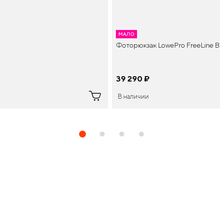
МАЛО
Фоторюкзак LowePro FreeLine 
39 290
¤
В наличии