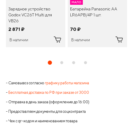
МАЛО
Зарядное устройство
Батарейка Panasonic AA
Godox VC26T Multi для
LR6APB/4P 1 шт.
VB26
2 871
¤
70
¤
В наличии
В наличии
- Самовывоз согласно
графику работы магазина
-
Бесплатная доставка по РФ при заказе от 3000
- Отправка в день заказа (оформление до 16:00)
- Предоставляем документы для соцконтракта
- Чек с qr-кодом и наименованием товара