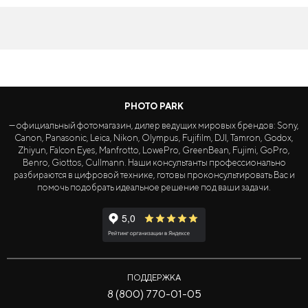
PHOTO PARK
— официальный фотомагазин, дилер ведущих мировых брендов: Sony,
Canon, Panasonic, Leica, Nikon, Olympus, Fujifilm, DJI, Tamron, Godox,
Zhiyun, Falcon Eyes, Manfrotto, LowePro, GreenBean, Fujimi, GoPro,
Benro, Giottos, Cullmann. Наши консультанты профессионально
разбираются в цифровой технике, готовы проконсультировать Вас и
помочь подобрать идеальное решение под ваши задачи.
ПОДДЕРЖКА
8 (800) 770-01-05