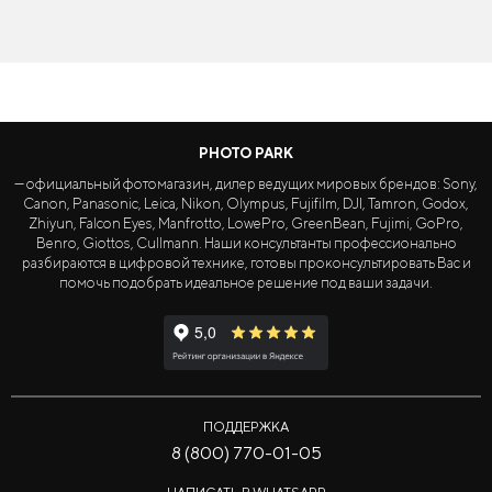
PHOTO PARK
— официальный фотомагазин, дилер ведущих мировых брендов: Sony,
Canon, Panasonic, Leica, Nikon, Olympus, Fujifilm, DJI, Tamron, Godox,
Zhiyun, Falcon Eyes, Manfrotto, LowePro, GreenBean, Fujimi, GoPro,
Benro, Giottos, Cullmann. Наши консультанты профессионально
разбираются в цифровой технике, готовы проконсультировать Вас и
помочь подобрать идеальное решение под ваши задачи.
ПОДДЕРЖКА
8 (800) 770-01-05