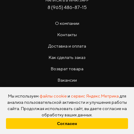
НАПИСАТЬ В WHATSAPP
8 (965) 486-87-15
О компании
Контакты
Доставка и оплата
Как сделать заказ
Возврат товара
Вакансии
Инструкции
Мы используем
файлы cookie
и
сервис Яндекс.Метрика
для
анализа пользовательской активности и улучшения работы
сайта. Продолжая использовать сайт, вы даете согласие на
обработку ваших данных.
Согласен
Copyright © 2026 Photo Park Все права защищены