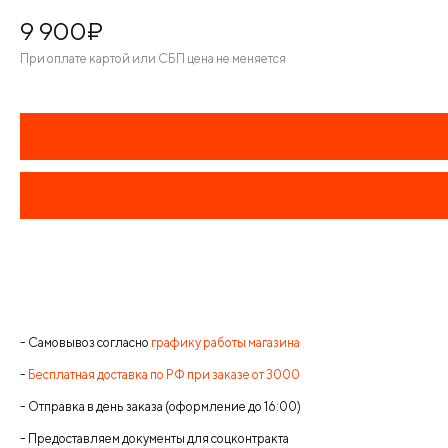
9 900
¤
При оплате картой или СБП цена не меняется
- Самовывоз согласно
графику работы магазина
-
Бесплатная доставка по РФ при заказе от 3000
- Отправка в день заказа (оформление до 16:00)
- Предоставляем документы для соцконтракта