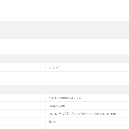
0.5 кг
магниевый сплав
шаровая
есть, PU60, Arca Swiss совместимая
16 кг