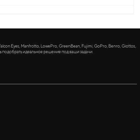
lcon Eyes, Manfrotto, LowePro, GreenBean, Fujimi, GoPro, Benro, Giottos,
ь подобрать идеальное решение под ваши задачи.