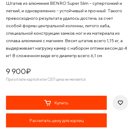
Штатив из алюминия BENRO Super Slim – супертонкий и
легкий, и одновременно – устойчивый и прочный. Такого
превосходного результата удалось достичь за счет
особой формы центральной колонны, литого хаба,
специальной конструкции замков ног и их материала из
сплава алюминия с магнием. Весит штатив всего 1,15 кг, а
выдерживает нагрузку камер с набором оптики весом до 4
кг! В сложенном виде его диаметр всего 6,1 см.
9 900
¤
При оплате картой или СБП цена не меняется
Купить
Расчитать цену для юрлиц