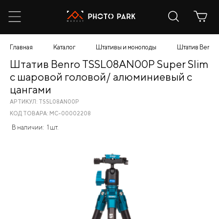
Главная
Каталог
Штативы и моноподы
Штатив Benro
Штатив Benro TSSL08AN00P Super Slim
с шаровой головой/ алюминиевый с
цангами
АРТИКУЛ: TSSL08AN00P
КОД ТОВАРА: МС-00002208
В наличии:
1 шт.