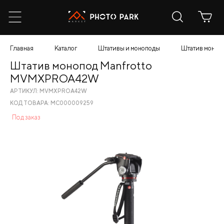
Главная
Каталог
Штативы и моноподы
Штатив моно
Штатив монопод Manfrotto
MVMXPROA42W
АРТИКУЛ: MVMXPROA42W
КОД ТОВАРА: МС000009259
Под заказ