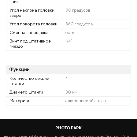
вниз
Угол наклона головки
90 градусов
вверх
Угол поворота головки
360 градусов
Сменная площадка
есть
Винт под штативное
1/4"
гнездо
Функции
Количество секций
4
штанги
Диаметр штанги
30 мм
Материал
алюминиевый сплав
PHOTO PARK
— официальный фотомагазин, дилер ведущих мировых брендов: Sony,