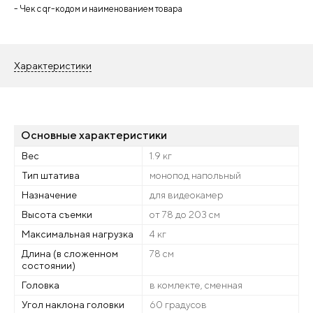
- Чек с qr-кодом и наименованием товара
Характеристики
Основные характеристики
Вес
1.9 кг
Тип штатива
монопод напольный
Назначение
для видеокамер
Высота съемки
от 78 до 203 см
Максимальная нагрузка
4 кг
Длина (в сложенном
78 см
состоянии)
Головка
в комлекте, сменная
Угол наклона головки
60 градусов