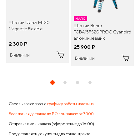
МАЛО
Штатив Ulanzi MT30
Штатив Benro
Magnetic Flexible
TCBA15FS20PROC Cyanbird
алюминиевый с
2 300
¤
универсальной головой для
25 900
¤
фото и видеосъемки
В наличии
В наличии
- Самовывоз согласно
графику работы магазина
-
Бесплатная доставка по РФ при заказе от 3000
- Отправка в день заказа (оформление до 16:00)
- Предоставляем документы для соцконтракта