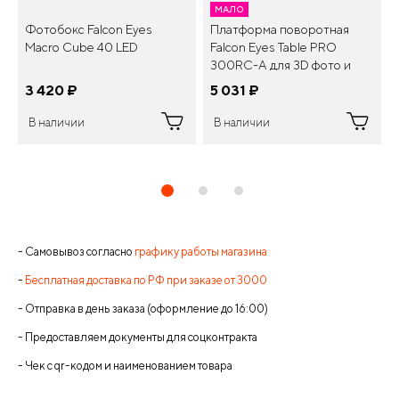
МАЛО
Фотобокс Falcon Eyes
Платформа поворотная
Macro Cube 40 LED
Falcon Eyes Table PRO
300RC-A для 3D фото и
видеосъемки
3 420
¤
5 031
¤
В наличии
В наличии
- Самовывоз согласно
графику работы магазина
-
Бесплатная доставка по РФ при заказе от 3000
- Отправка в день заказа (оформление до 16:00)
- Предоставляем документы для соцконтракта
- Чек с qr-кодом и наименованием товара