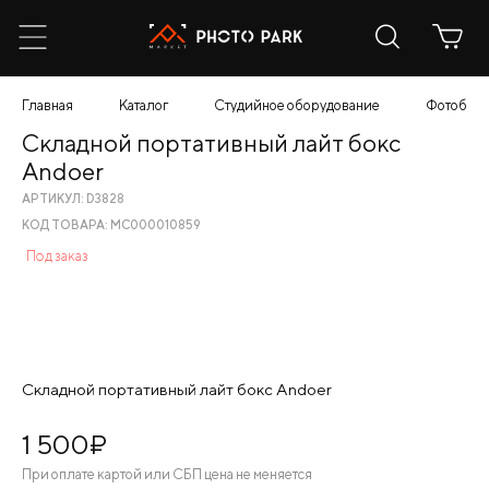
Главная
Каталог
Студийное оборудование
Фотобок
Складной портативный лайт бокс
Andoer
АРТИКУЛ: D3828
КОД ТОВАРА: МС000010859
Под заказ
Складной портативный лайт бокс Andoer
1 500
¤
При оплате картой или СБП цена не меняется