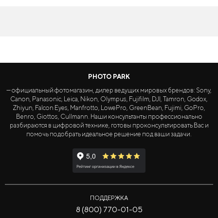
PHOTO PARK
— официальный фотомагазин, дилер ведущих мировых брендов: Sony,
Canon, Panasonic, Leica, Nikon, Olympus, Fujifilm, DJI, Tamron, Godox,
Zhiyun, Falcon Eyes, Manfrotto, LowePro, GreenBean, Fujimi, GoPro,
Benro, Giottos, Cullmann. Наши консультанты профессионально
разбираются в цифровой технике, готовы проконсультировать Вас и
помочь подобрать идеальное решение под ваши задачи.
ПОДДЕРЖКА
8 (800) 770-01-05