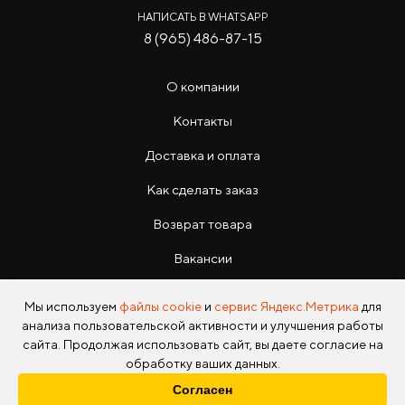
НАПИСАТЬ В WHATSAPP
8 (965) 486-87-15
О компании
Контакты
Доставка и оплата
Как сделать заказ
Возврат товара
Вакансии
Инструкции
Мы используем
файлы cookie
и
сервис Яндекс.Метрика
для
анализа пользовательской активности и улучшения работы
сайта. Продолжая использовать сайт, вы даете согласие на
обработку ваших данных.
Согласен
Copyright © 2026 Photo Park Все права защищены