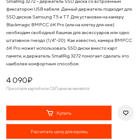
SmallRig 3272 – держатель SSD диска со встроенным
фиксатором USB кабеля. Данный держатель подходит для
SSD дисков Samsung T5 и T7. Для установки на камеру
Blackmagic BMPCC 6K Pro (или на клетку для нее)
необходим свободный башмак для аксессуаров или одно
штативное гнездо (1/4"-20). Как известно, камера BMPCC
6K Pro может использовать SSD диски вместо карт
памяти, и держатель SmallRig 3272 помогает сделать это
наиболее комфортным способом.
4 090
¤
При оплате картой или СБП цена не меняется
Купить
Расчитать цену для юрлиц