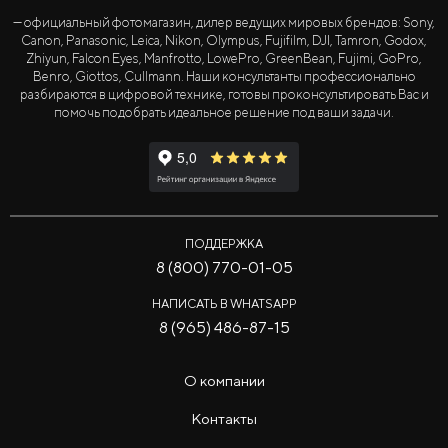
— официальный фотомагазин, дилер ведущих мировых брендов: Sony,
Canon, Panasonic, Leica, Nikon, Olympus, Fujifilm, DJI, Tamron, Godox,
Zhiyun, Falcon Eyes, Manfrotto, LowePro, GreenBean, Fujimi, GoPro,
Benro, Giottos, Cullmann. Наши консультанты профессионально
разбираются в цифровой технике, готовы проконсультировать Вас и
помочь подобрать идеальное решение под ваши задачи.
ПОДДЕРЖКА
8 (800) 770-01-05
НАПИСАТЬ В WHATSAPP
8 (965) 486-87-15
О компании
Контакты