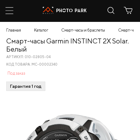
Главная
Каталог
Смарт-часы и браслеты
Смарт-часы
Смарт-часы Garmin INSTINCT 2X Solar.
Белый
АРТИКУЛ: 010-02805-04
КОД ТОВАРА: МС-00002340
Под заказ
Гарантия 1 год