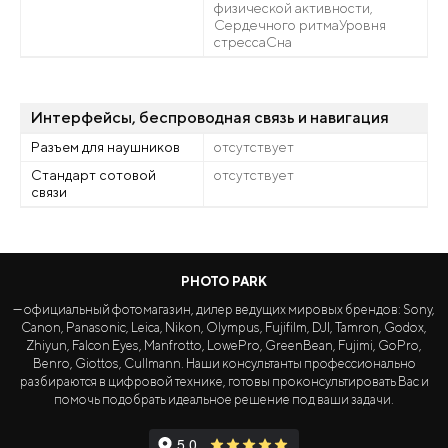
физической активности,
Сердечного ритмаУровня
стрессаСна
Интерфейсы, беспроводная связь и навигация
Разъем для наушников
отсутствует
Стандарт сотовой
отсутствует
связи
PHOTO PARK
— официальный фотомагазин, дилер ведущих мировых брендов: Sony,
Canon, Panasonic, Leica, Nikon, Olympus, Fujifilm, DJI, Tamron, Godox,
Zhiyun, Falcon Eyes, Manfrotto, LowePro, GreenBean, Fujimi, GoPro,
Benro, Giottos, Cullmann. Наши консультанты профессионально
разбираются в цифровой технике, готовы проконсультировать Вас и
помочь подобрать идеальное решение под ваши задачи.