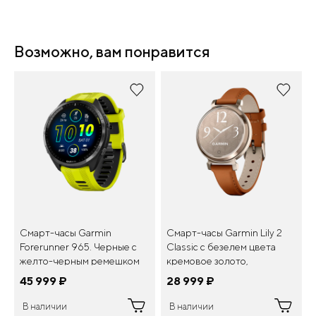
Возможно, вам понравится
Смарт-часы Garmin
Смарт-часы Garmin Lily 2
Forerunner 965. Черные с
Classic с безелем цвета
желто-черным ремешком
кремовое золото,
коричневый кожаный
45 999
¤
28 999
¤
ремешок
В наличии
В наличии