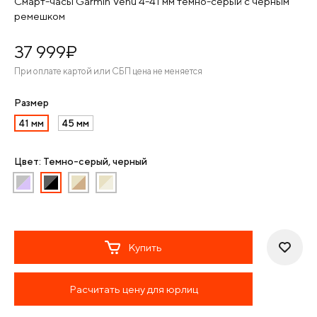
Смарт-часы Garmin Venu 4-41 мм темно-серый с черным
ремешком
37 999
¤
При оплате картой или СБП цена не меняется
Размер
41 мм
45 мм
Цвет: Темно-серый, черный
Купить
Расчитать цену для юрлиц