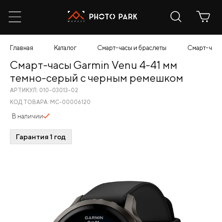
Главная
Каталог
Смарт-часы и браслеты
Смарт-часы
Смарт-часы Garmin Venu 4-41 мм
темно-серый с черным ремешком
АРТИКУЛ: 010-03013-02
КОД ТОВАРА: МС-00006120
В наличии
Гарантия 1 год