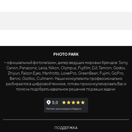
PHOTO PARK
— официальный фотомагазин, дилер ведущих мировых брендов: Sony,
Canon, Panasonic, Leica, Nikon, Olympus, Fujifilm, DJI, Tamron, Godox,
Zhiyun, Falcon Eyes, Manfrotto, LowePro, GreenBean, Fujimi, GoPro,
Benro, Giottos, Cullmann. Наши консультанты профессионально
разбираются в цифровой технике, готовы проконсультировать Вас и
помочь подобрать идеальное решение под ваши задачи.
ПОДДЕРЖКА