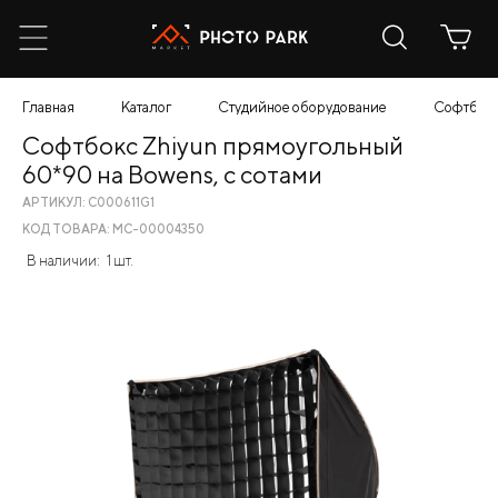
Главная
Каталог
Студийное оборудование
Софтбокс
Софтбокс Zhiyun прямоугольный
60*90 на Bowens, с сотами
АРТИКУЛ: C000611G1
КОД ТОВАРА: МС-00004350
В наличии:
1 шт.