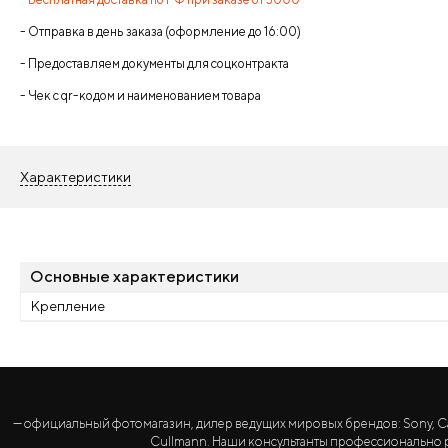
- Отправка в день заказа (оформление до 16:00)
- Предоставляем документы для соцконтракта
- Чек с qr-кодом и наименованием товара
Характеристики
Основные характеристики
Крепление
— официальный фотомагазин, дилер ведущих мировых брендов: Sony, Canon, 
Cullmann. Наши консультанты профессионально р