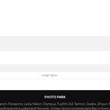
смартфон
PHOTO PARK
Panasonic, Leica, Nikon, Olympus, Fujifilm, DJI, Tamron, Godox, Zhiyun, Fa
азбираются в цифровой технике, готовы проконсультировать Вас и помоч