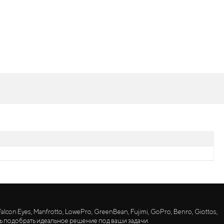
lcon Eyes, Manfrotto, LowePro, GreenBean, Fujimi, GoPro, Benro, Giottos,
ь подобрать идеальное решение под ваши задачи.