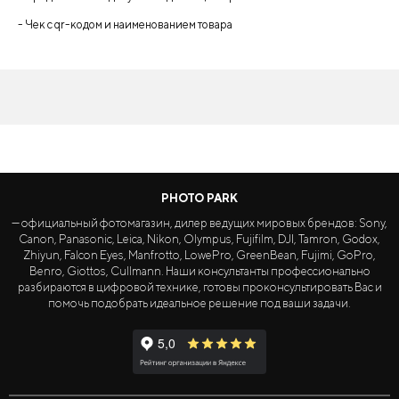
- Чек с qr-кодом и наименованием товара
PHOTO PARK
— официальный фотомагазин, дилер ведущих мировых брендов: Sony,
Canon, Panasonic, Leica, Nikon, Olympus, Fujifilm, DJI, Tamron, Godox,
Zhiyun, Falcon Eyes, Manfrotto, LowePro, GreenBean, Fujimi, GoPro,
Benro, Giottos, Cullmann. Наши консультанты профессионально
разбираются в цифровой технике, готовы проконсультировать Вас и
помочь подобрать идеальное решение под ваши задачи.