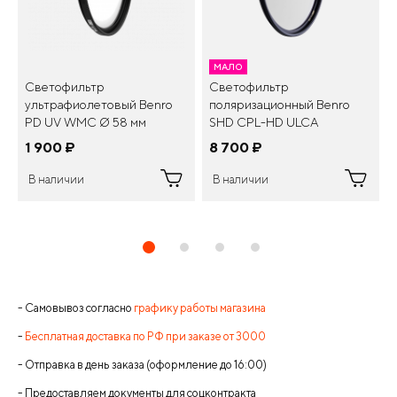
МАЛО
Светофильтр
Светофильтр
ультрафиолетовый Benro
поляризационный Benro
PD UV WMC Ø 58 мм
SHD CPL-HD ULCA
WMC/SLIM 77мм
1 900
¤
8 700
¤
В наличии
В наличии
- Самовывоз согласно
графику работы магазина
-
Бесплатная доставка по РФ при заказе от 3000
- Отправка в день заказа (оформление до 16:00)
- Предоставляем документы для соцконтракта