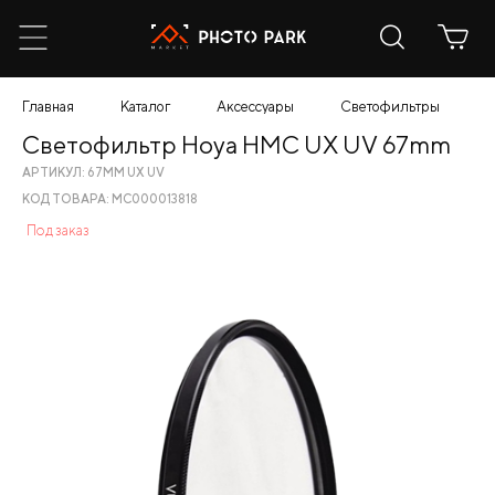
Главная
Каталог
Аксессуары
Светофильтры
С
Светофильтр Hoya HMC UX UV 67mm
АРТИКУЛ: 67MM UX UV
КОД ТОВАРА: МС000013818
Под заказ