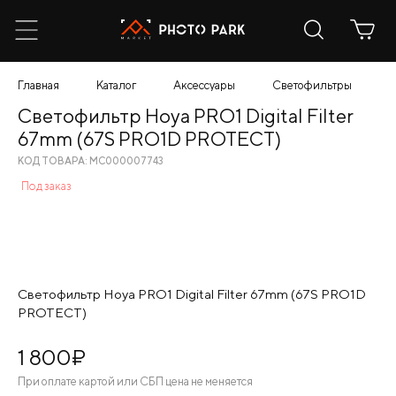
Главная
Каталог
Аксессуары
Светофильтры
С
Светофильтр Hoya PRO1 Digital Filter
67mm (67S PRO1D PROTECT)
КОД ТОВАРА: МС000007743
Под заказ
Светофильтр Hoya PRO1 Digital Filter 67mm (67S PRO1D
PROTECT)
1 800
¤
При оплате картой или СБП цена не меняется