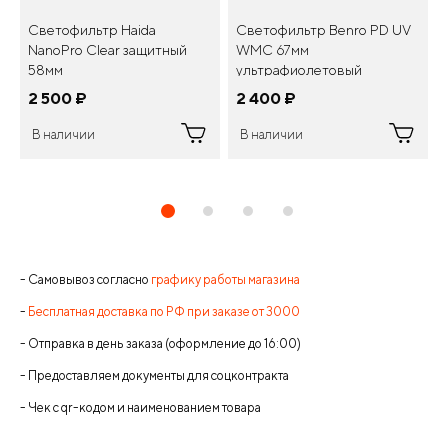
Светофильтр Haida
Светофильтр Benro PD UV
NanoPro Clear защитный
WMC 67мм
58мм
ультрафиолетовый
2 500
¤
2 400
¤
В наличии
В наличии
- Самовывоз согласно
графику работы магазина
-
Бесплатная доставка по РФ при заказе от 3000
- Отправка в день заказа (оформление до 16:00)
- Предоставляем документы для соцконтракта
- Чек с qr-кодом и наименованием товара