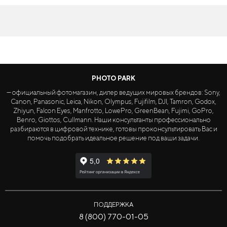
PHOTO PARK
— официальный фотомагазин, дилер ведущих мировых брендов: Sony,
Canon, Panasonic, Leica, Nikon, Olympus, Fujifilm, DJI, Tamron, Godox,
Zhiyun, Falcon Eyes, Manfrotto, LowePro, GreenBean, Fujimi, GoPro,
Benro, Giottos, Cullmann. Наши консультанты профессионально
разбираются в цифровой технике, готовы проконсультировать Вас и
помочь подобрать идеальное решение под ваши задачи.
ПОДДЕРЖКА
8 (800) 770-01-05