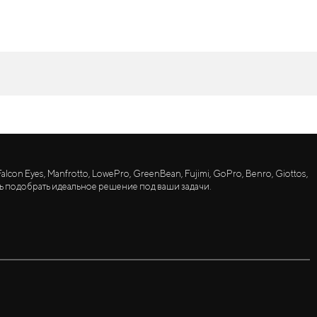
lcon Eyes, Manfrotto, LowePro, GreenBean, Fujimi, GoPro, Benro, Giottos,
ь подобрать идеальное решение под ваши задачи.