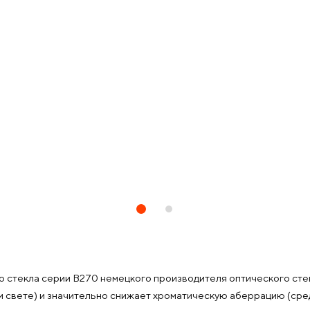
екла серии B270 немецкого производителя оптического стекла
вом свете) и значительно снижает хроматическую аберрацию (ср