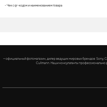
- Чек с qr-кодом и наименованием товара
— официальный фотомагазин, дилер ведущих мировых брендов: Sony, Canon, 
Cullmann. Наши консультанты профессионально р