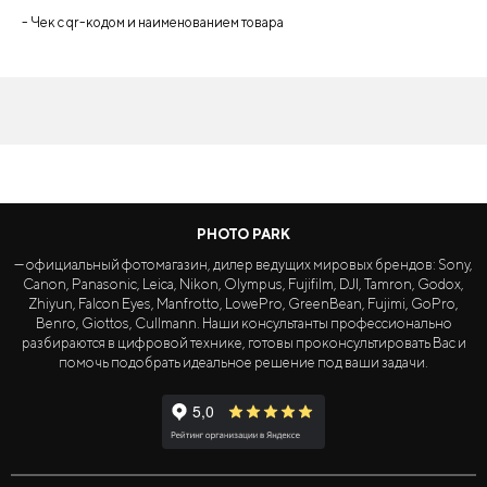
- Чек с qr-кодом и наименованием товара
PHOTO PARK
— официальный фотомагазин, дилер ведущих мировых брендов: Sony,
Canon, Panasonic, Leica, Nikon, Olympus, Fujifilm, DJI, Tamron, Godox,
Zhiyun, Falcon Eyes, Manfrotto, LowePro, GreenBean, Fujimi, GoPro,
Benro, Giottos, Cullmann. Наши консультанты профессионально
разбираются в цифровой технике, готовы проконсультировать Вас и
помочь подобрать идеальное решение под ваши задачи.