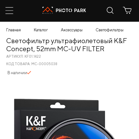
Главная
Каталог
Аксессуары
Светофильтры
С
Светофильтр ультрафиолетовый K&F
Concept, 52mm MC-UV FILTER
АРТИКУЛ: KF01.1422
КОД ТОВАРА: МС-00005038
В наличии