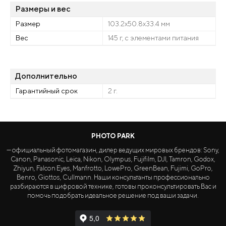
Размеры и вес
Размер
103.2x50.8x33.4 мм
Вес
145 г, с элементами питания
Дополнительно
Гарантийный срок
2 г.
PHOTO PARK
— официальный фотомагазин, дилер ведущих мировых брендов: Sony,
Canon, Panasonic, Leica, Nikon, Olympus, Fujifilm, DJI, Tamron, Godox,
Zhiyun, Falcon Eyes, Manfrotto, LowePro, GreenBean, Fujimi, GoPro,
Benro, Giottos, Cullmann. Наши консультанты профессионально
разбираются в цифровой технике, готовы проконсультировать Вас и
помочь подобрать идеальное решение под ваши задачи.