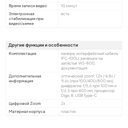
Время записи видео
10 минут
Электронная
есть
стабилизация при
видеосъемке
Другие функции и особенности
Комплектация
камера, интерфейсный кабель
IFC-100U, ремешок на
запястье WS-800,
документация
Дополнительная
оптический zoom: 1,2x / 4,8x /
информация
9,6x (при 100/400/800 мм);
диафрагма: f/5,6 при 100 мм и
f/6,3 при 400 мм; процессор
Digic 8; USB Type-C
Цифровой Zoom
2x
Материал корпуса
пластик