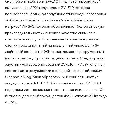
сменной оптикой. Sony ZV-E10 II является преемницей
выпущенной в 2021 году модели ZV-E10, которая
пользовалась большой популярностью среди блогеров и
любителей. Камера оснащена 26-мегапиксельной
матрицей APS-C, которая обеспечивает более высокую
производительность и высокое качество снимков в
компактном корпусе. Встроенные творческие режимы
съемки, трехкапсульный направленный микрофон и 3-
дюймовый сенсорный ЖК-экран делают камеру мощным
многоцелевым устройством для влоггинга. Среди других
заметных усовершенствований ZV-E10 II - 759-точечная
система автофокусировки с фазовой детекцией, режим
Cinematic Vlog, блок обработки AI и совместимость с
аккумуляторами NP-FZ100 большей емкости. ZV-E10 II
поддерживает несколько форматов записи, включая 10-
битное видео с выборкой цветов 4:2:2 и сжатие All Intra до
4K 60p.