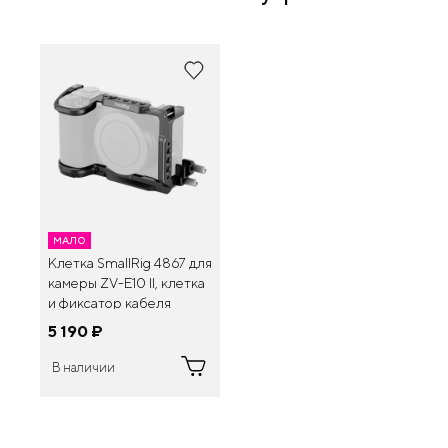
МАЛО
Клетка SmallRig 4867 для
камеры ZV-E10 II, клетка
и фиксатор кабеля
5 190
¤
В наличии