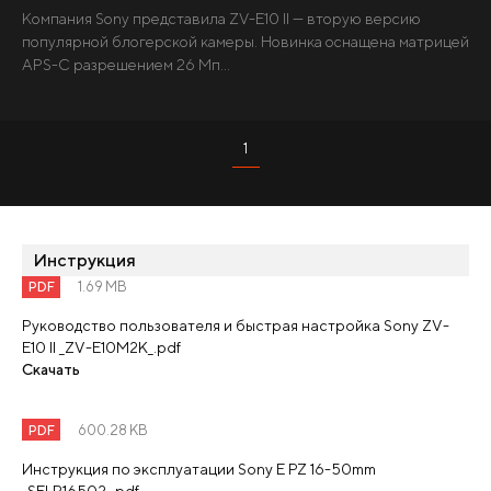
Компания Sony представила ZV-E10 II — вторую версию
популярной блогерской камеры. Новинка оснащена матрицей
APS-C разрешением 26 Мп...
1
Инструкция
PDF
1.69 MB
Руководство пользователя и быстрая настройка Sony ZV-
E10 II _ZV-E10M2K_.pdf
Скачать
PDF
600.28 KB
Инструкция по эксплуатации Sony E PZ 16-50mm
_SELP16502_.pdf