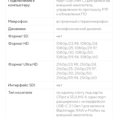
Подключение к
порт USB (тип C) для записи на
компьютеру:
внешний накопитель,
управления по протоколу PTP
и обновления ПО
Микрофон:
встроенный стереомикрофон
Динамики:
монофонический динамик
Формат SD:
нет
Формат HD:
1080p/23,98; 1080p/24;
1080p/25; 1080p/29,97;
1080p/30; 1080p/50;
1080p/59,94; 1080p/60
Формат Ultra HD:
2160p/23,98; 2160p/24;
2160p/25; 2160p/29,97;
2160p/30; 2160p/50;
2160p/59,94; 2160p/60
Интерфейс SDI:
нет
Тип носителя:
по одному слоту под карты
CFast и SD/UHS-II, один порт
расширения с интерфейсом
USB-C 3.1 Gen 1 для записи в
Blackmagic RAW и ProRes на
внешний накопитель