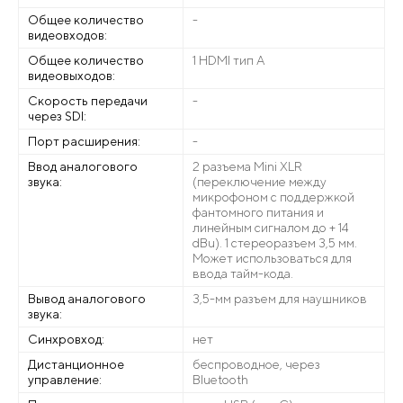
Общее количество
-
видеовходов:
Общее количество
1 HDMI тип А
видеовыходов:
Скорость передачи
-
через SDI:
Порт расширения:
-
Ввод аналогового
2 разъема Mini XLR
звука:
(переключение между
микрофоном с поддержкой
фантомного питания и
линейным сигналом до + 14
dBu). 1 стереоразъем 3,5 мм.
Может использоваться для
ввода тайм-кода.
Вывод аналогового
3,5-мм разъем для наушников
звука:
Синхровход:
нет
Дистанционное
беспроводное, через
управление:
Bluetooth