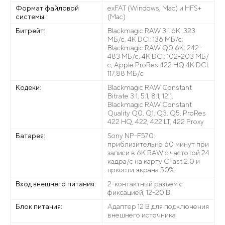
Формат файловой
exFAT (Windows, Mac) и HFS+
системы:
(Mac)
Битрейт:
Blackmagic RAW 3:1 6K: 323
МБ/с, 4K DCI: 136 МБ/с;
Blackmagic RAW Q0 6K: 242-
483 МБ/с, 4K DCI: 102-203 МБ/
с, Apple ProRes 422 HQ 4K DCI:
117,88 МБ/с
Кодеки:
Blackmagic RAW Constant
Bitrate 3:1, 5:1, 8:1, 12:1,
Blackmagic RAW Constant
Quality Q0, Q1, Q3, Q5, ProRes
422 HQ, 422, 422 LT, 422 Proxy
Батарея:
Sony NP-F570:
приблизительно 60 минут при
записи в 6K RAW с частотой 24
кадра/с на карту CFast 2.0 и
яркости экрана 50%
Вход внешнего питания:
2-контактный разъем с
фиксацией, 12-20 В
Блок питания:
Адаптер 12 В для подключения
внешнего источника