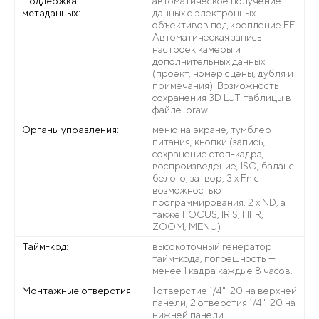
Поддержка
автоматическое получение
метаданных:
данных с электронных
объективов под крепление EF.
Автоматическая запись
настроек камеры и
дополнительных данных
(проект, номер сцены, дубля и
примечания). Возможность
сохранения 3D LUT-таблицы в
файле .braw.
Органы управления:
меню на экране, тумблер
питания, кнопки (запись,
сохранение стоп-кадра,
воспроизведение, ISO, баланс
белого, затвор, 3 x Fn с
возможностью
программирования, 2 x ND, а
также FOCUS, IRIS, HFR,
ZOOM, MENU)
Тайм-код:
высокоточный генератор
тайм-кода, погрешность —
менее 1 кадра каждые 8 часов.
Монтажные отверстия:
1 отверстие 1/4"-20 на верхней
панели, 2 отверстия 1/4"-20 на
нижней панели