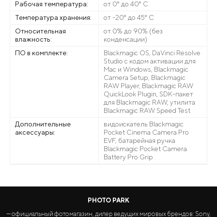
Рабочая температура:
от 0° до 40° C
Температура хранения:
от -20° до 45° C
Относительная
от 0% до 90% (без
влажность:
конденсации)
ПО в комплекте:
Blackmagic OS, DaVinci Resolve
Studio с кодом активации для
Mac и Windows, Blackmagic
Camera Setup, Blackmagic
RAW Player, Blackmagic RAW
QuickLook Plugin, SDK-пакет
для Blackmagic RAW, утилита
Blackmagic RAW Speed Test
Дополнительные
видоискатель Blackmagic
аксессуары:
Pocket Cinema Camera Pro
EVF, батарейная ручка
Blackmagic Pocket Camera
Battery Pro Grip
PHOTO PARK
— официальный фотомагазин, дилер ведущих мировых брендов: Sony,