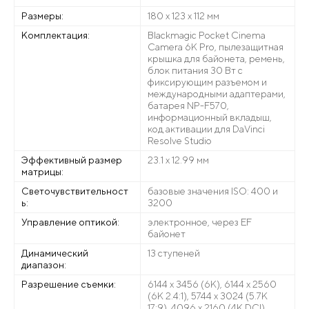
Размеры:
180 х 123 х 112 мм
Комплектация:
Blackmagic Pocket Cinema
Camera 6K Pro, пылезащитная
крышка для байонета, ремень,
блок питания 30 Вт с
фиксирующим разъемом и
международными адаптерами,
батарея NP-F570,
информационный вкладыш,
код активации для DaVinci
Resolve Studio
Эффективный размер
23.1 х 12.99 мм
матрицы:
Светочувствительност
базовые значения ISO: 400 и
ь:
3200
Управление оптикой:
электронное, через EF
байонет
Динамический
13 ступеней
диапазон:
Разрешение съемки:
6144 x 3456 (6K), 6144 x 2560
(6K 2.4:1), 5744 x 3024 (5.7K
17:9), 4096 x 2160 (4K DCI),