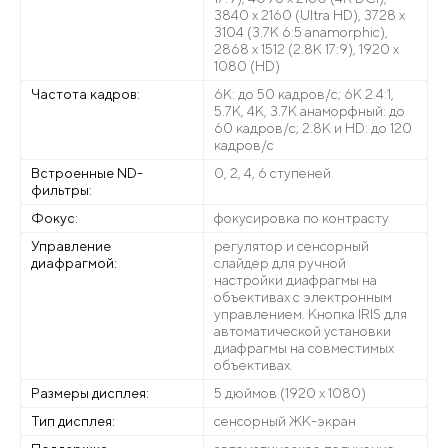
3840 x 2160 (Ultra HD), 3728 x
3104 (3.7K 6:5 anamorphic),
2868 x 1512 (2.8K 17:9), 1920 x
1080 (HD)
Частота кадров:
6К: до 50 кадров/с; 6K 2.4:1,
5.7К, 4К, 3.7K анаморфный: до
60 кадров/с; 2.8К и HD: до 120
кадров/с
Встроенные ND-
0, 2, 4, 6 ступеней
фильтры:
Фокус:
фокусировка по контрасту
Управление
регулятор и сенсорный
диафрагмой:
слайдер для ручной
настройки диафрагмы на
объективах с электронным
управлением. Кнопка IRIS для
автоматической установки
диафрагмы на совместимых
объективах.
Размеры дисплея:
5 дюймов (1920 x 1080)
Тип дисплея:
сенсорный ЖК-экран