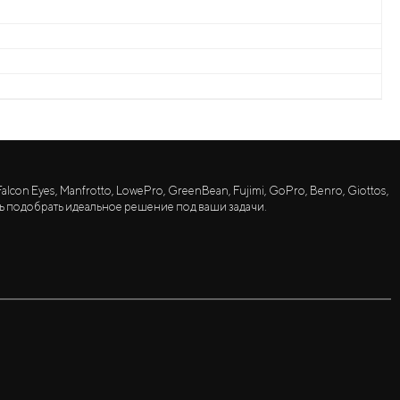
lcon Eyes, Manfrotto, LowePro, GreenBean, Fujimi, GoPro, Benro, Giottos,
ь подобрать идеальное решение под ваши задачи.