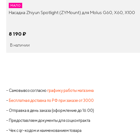
МАЛО
Насадка Zhiyun Spotlight (ZYMount) для Molus G60, X60, X100
8 190
¤
В наличии
- Самовывоз согласно
графику работы магазина
-
Бесплатная доставка по РФ при заказе от 3000
- Отправка в день заказа (оформление до 16:00)
- Предоставляем документы для соцконтракта
- Чек с qr-кодом и наименованием товара