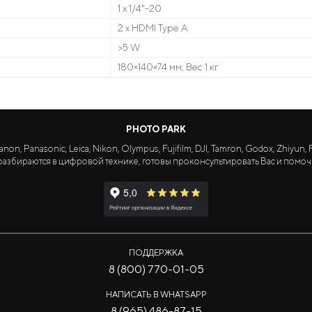
1 x 1/4"-20
2 x HDMI Type A
>5 W
180×140×74 мм; Вес 1 кг
PHOTO PARK
Panasonic, Leica, Nikon, Olympus, Fujifilm, DJI, Tamron, Godox, Zhiyun, Fa
азбираются в цифровой технике, готовы проконсультировать Вас и помоч
ПОДДЕРЖКА
8 (800) 770-01-05
НАПИСАТЬ В WHATSAPP
8 (965) 486-87-15