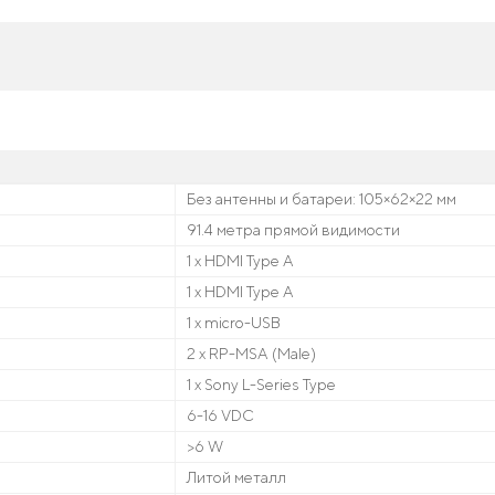
Без антенны и батареи: 105×62×22 мм
91.4 метра прямой видимости
1 x HDMI Type A
1 x HDMI Type A
1 x micro-USB
2 x RP-MSA (Male)
1 x Sony L-Series Type
6-16 VDC
>6 W
Литой металл