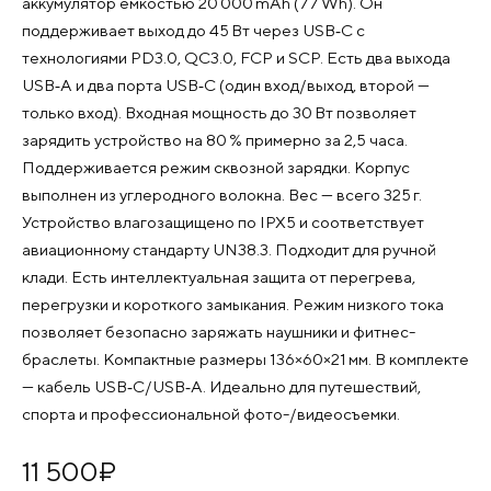
аккумулятор ёмкостью 20 000 mAh (77 Wh). Он
поддерживает выход до 45 Вт через USB‑C с
технологиями PD3.0, QC3.0, FCP и SCP. Есть два выхода
USB‑A и два порта USB‑C (один вход/выход, второй —
только вход). Входная мощность до 30 Вт позволяет
зарядить устройство на 80 % примерно за 2,5 часа.
Поддерживается режим сквозной зарядки. Корпус
выполнен из углеродного волокна. Вес — всего 325 г.
Устройство влагозащищено по IPX5 и соответствует
авиационному стандарту UN38.3. Подходит для ручной
клади. Есть интеллектуальная защита от перегрева,
перегрузки и короткого замыкания. Режим низкого тока
позволяет безопасно заряжать наушники и фитнес-
браслеты. Компактные размеры 136×60×21 мм. В комплекте
— кабель USB‑C/USB‑A. Идеально для путешествий,
спорта и профессиональной фото-/видеосъемки.
11 500
¤