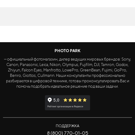
PHOTO PARK
— официальный фотомагазин, дилер ведущих мировых брендов: Sony,
Canon, Panasonic, Leica, Nikon, Olympus, Fujifilm, DJI, Tamron, Godox,
Zhiyun, Falcon Eyes, Manfrotto, LowePro, GreenBean, Fujimi, GoPro,
Benro, Giottos, Cullmann. Наши консультанты профессионально
разбираются в цифровой технике, готовы проконсультировать Вас и
помочь подобрать идеальное решение под ваши задачи.
ПОДДЕРЖКА
8 (800) 770-01-05