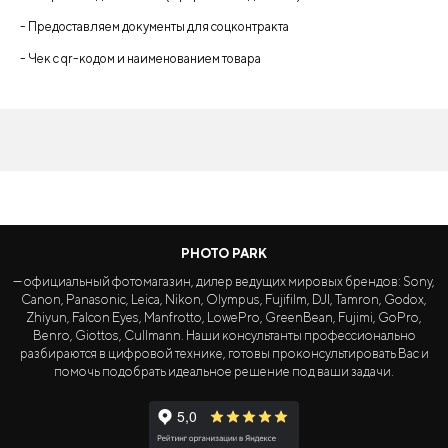
- Предоставляем документы для соцконтракта
- Чек с qr-кодом и наименованием товара
PHOTO PARK
— официальный фотомагазин, дилер ведущих мировых брендов: Sony,
Canon, Panasonic, Leica, Nikon, Olympus, Fujifilm, DJI, Tamron, Godox,
Zhiyun, Falcon Eyes, Manfrotto, LowePro, GreenBean, Fujimi, GoPro,
Benro, Giottos, Cullmann. Наши консультанты профессионально
разбираются в цифровой технике, готовы проконсультировать Вас и
помочь подобрать идеальное решение под ваши задачи.