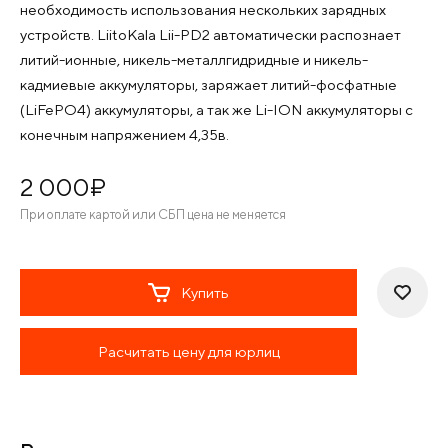
необходимость использования нескольких зарядных
устройств. LiitoKala Lii-PD2 автоматически распознает
литий-ионные, никель-металлгидридные и никель-
кадмиевые аккумуляторы, заряжает литий-фосфатные
(LiFePO4) аккумуляторы, а так же Li-ION аккумуляторы с
конечным напряжением 4,35в.
2 000
¤
При оплате картой или СБП цена не меняется
Купить
Расчитать цену для юрлиц