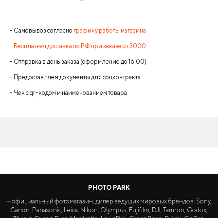
- Самовывоз согласно
графику работы магазина
-
Бесплатная доставка по РФ при заказе от 3000
- Отправка в день заказа (оформление до 16:00)
- Предоставляем документы для соцконтракта
- Чек с qr-кодом и наименованием товара
PHOTO PARK
— официальный фотомагазин, дилер ведущих мировых брендов: Sony,
Canon, Panasonic, Leica, Nikon, Olympus, Fujifilm, DJI, Tamron, Godox,