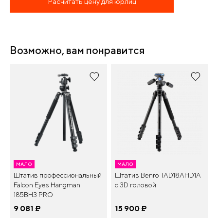
Расчитать цену для юрлиц
Возможно, вам понравится
МАЛО
МАЛО
Штатив профессиональный
Штатив Benro TAD18AHD1A
Falcon Eyes Hangman
с 3D головой
185BH3 PRO
9 081
¤
15 900
¤