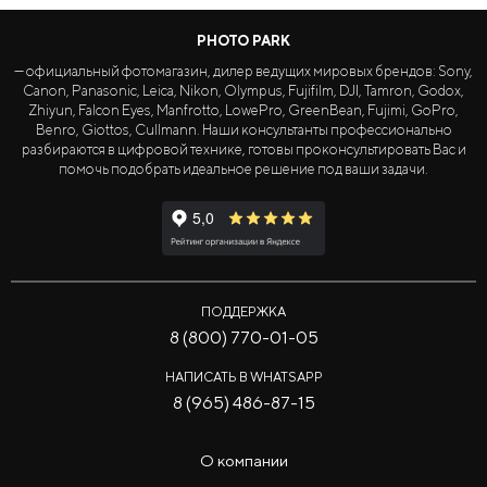
PHOTO PARK
— официальный фотомагазин, дилер ведущих мировых брендов: Sony,
Canon, Panasonic, Leica, Nikon, Olympus, Fujifilm, DJI, Tamron, Godox,
Zhiyun, Falcon Eyes, Manfrotto, LowePro, GreenBean, Fujimi, GoPro,
Benro, Giottos, Cullmann. Наши консультанты профессионально
разбираются в цифровой технике, готовы проконсультировать Вас и
помочь подобрать идеальное решение под ваши задачи.
ПОДДЕРЖКА
8 (800) 770-01-05
НАПИСАТЬ В WHATSAPP
8 (965) 486-87-15
О компании