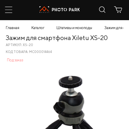
Главная
Каталог
Штативы и моноподы
Зажим для сма
Зажим для смартфона Xiletu XS-20
АРТИКУЛ: XS-20
КОД ТОВАРА: МС000014464
Под заказ