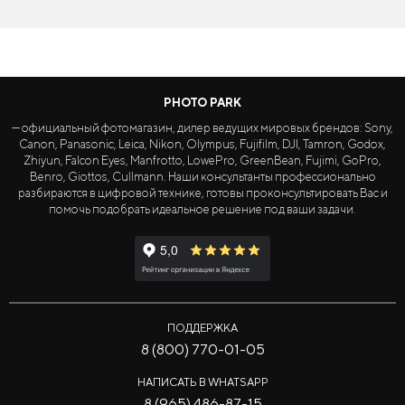
PHOTO PARK
— официальный фотомагазин, дилер ведущих мировых брендов: Sony,
Canon, Panasonic, Leica, Nikon, Olympus, Fujifilm, DJI, Tamron, Godox,
Zhiyun, Falcon Eyes, Manfrotto, LowePro, GreenBean, Fujimi, GoPro,
Benro, Giottos, Cullmann. Наши консультанты профессионально
разбираются в цифровой технике, готовы проконсультировать Вас и
помочь подобрать идеальное решение под ваши задачи.
ПОДДЕРЖКА
8 (800) 770-01-05
НАПИСАТЬ В WHATSAPP
8 (965) 486-87-15