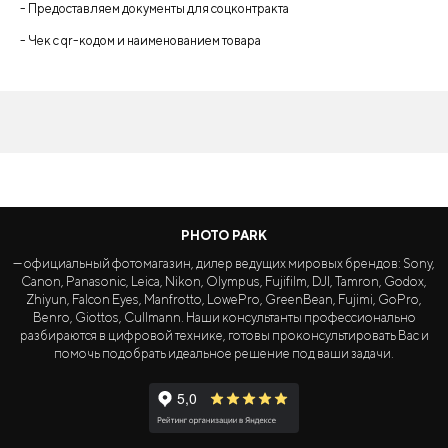
- Предоставляем документы для соцконтракта
- Чек с qr-кодом и наименованием товара
PHOTO PARK
— официальный фотомагазин, дилер ведущих мировых брендов: Sony,
Canon, Panasonic, Leica, Nikon, Olympus, Fujifilm, DJI, Tamron, Godox,
Zhiyun, Falcon Eyes, Manfrotto, LowePro, GreenBean, Fujimi, GoPro,
Benro, Giottos, Cullmann. Наши консультанты профессионально
разбираются в цифровой технике, готовы проконсультировать Вас и
помочь подобрать идеальное решение под ваши задачи.