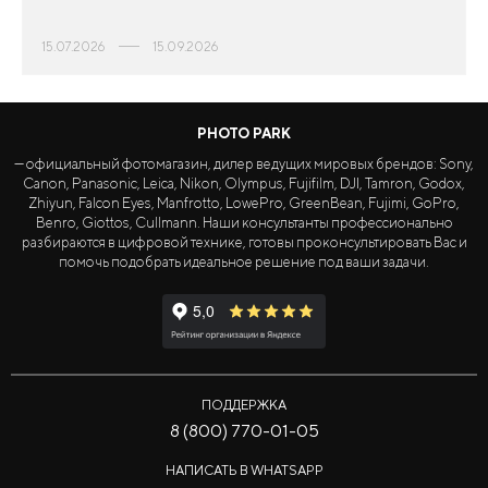
15.07.2026
15.09.2026
PHOTO PARK
— официальный фотомагазин, дилер ведущих мировых брендов: Sony,
Canon, Panasonic, Leica, Nikon, Olympus, Fujifilm, DJI, Tamron, Godox,
Zhiyun, Falcon Eyes, Manfrotto, LowePro, GreenBean, Fujimi, GoPro,
Benro, Giottos, Cullmann. Наши консультанты профессионально
разбираются в цифровой технике, готовы проконсультировать Вас и
помочь подобрать идеальное решение под ваши задачи.
ПОДДЕРЖКА
8 (800) 770-01-05
НАПИСАТЬ В WHATSAPP