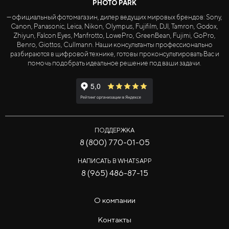
PHOTO PARK
— официальный фотомагазин, дилер ведущих мировых брендов: Sony,
Canon, Panasonic, Leica, Nikon, Olympus, Fujifilm, DJI, Tamron, Godox,
Zhiyun, Falcon Eyes, Manfrotto, LowePro, GreenBean, Fujimi, GoPro,
Benro, Giottos, Cullmann. Наши консультанты профессионально
разбираются в цифровой технике, готовы проконсультировать Вас и
помочь подобрать идеальное решение под ваши задачи.
ПОДДЕРЖКА
8 (800) 770-01-05
НАПИСАТЬ В WHATSAPP
8 (965) 486-87-15
О компании
Контакты