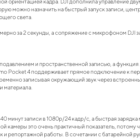
ой ориентацией кадра. DJI дополнила управление дв
рую можно назначить на быстрый запуск записи, цент
ющего света.
имерно за 2 секунды, а сопряжение с микрофоном DJI з
оподавлением и пространственной записью, а функция
mo Pocket 4 поддерживает прямое подключение к пере
овременно записывая окружающий звук через встроен
и материала.
0 минут записи в 1080p/24 кадр/с, а быстрая зарядка
анной камеры это очень практичный показатель, потом
к и репортажной работы. В сочетании с батарейной ру