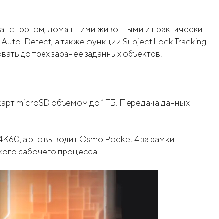
 транспортом, домашними животными и практически
Auto-Detect, а также функции Subject Lock Tracking
овать до трёх заранее заданных объектов.
карт microSD объёмом до 1 ТБ. Передача данных
K60, а это выводит Osmo Pocket 4 за рамки
кого рабочего процесса.