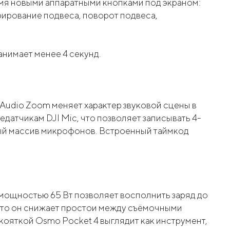
умя новыми аппаратными кнопками под экраном:
рирование подвеса, поворот подвеса,
анимает менее 4 секунд.
 Audio Zoom меняет характер звуковой сцены в
датчикам DJI Mic, что позволяет записывать 4-
ный массив микрофонов. Встроенный таймкод
 мощностью 65 Вт позволяет восполнить заряд до
у что он снижает простои между съёмочными
кояткой Osmo Pocket 4 выглядит как инструмент,