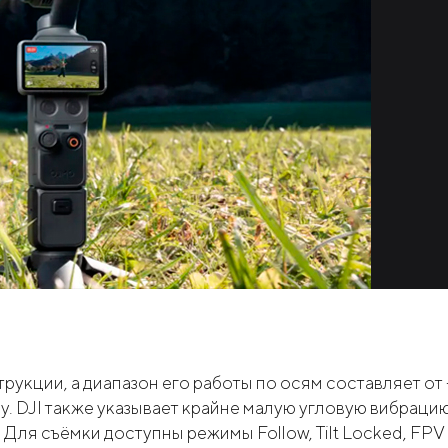
укции, а диапазон его работы по осям составляет от -
ену. DJI также указывает крайне малую угловую вибрац
Для съёмки доступны режимы Follow, Tilt Locked, FPV и