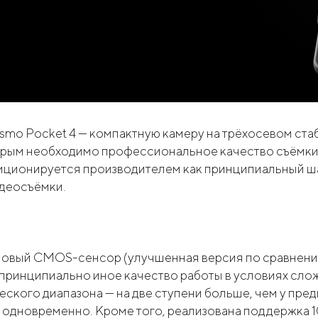
smo Pocket 4 — компактную камеру на трёхосевом ст
торым необходимо профессиональное качество съёмки
ционируется производителем как принципиальный шаг
идеосъёмки.
овый CMOS-сенсор (улучшенная версия по сравнению 
т принципиально иное качество работы в условиях с
ского диапазона — на две ступени больше, чем у пре
ра одновременно. Кроме того, реализована поддержка 