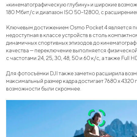
«кинематографическую глубину» и широкие возмож
180 Мбит/с и диапазон ISO 50–12800, с расширени
Ключевым достижением Osmo Pocket 4 является под
недоступная в классе устройств в столь компактн
динамичных спортивных эпизодов до кинематограф
качества — переключение выполняется физической
с частотами 24, 25, 30, 48, 50 и 60 к/с, а также Fu
Для фотосъёмки DJI также заметно расширила возм
максимальный размер кадра достигает 7680 x 4320 пи
возможности были скромнее.