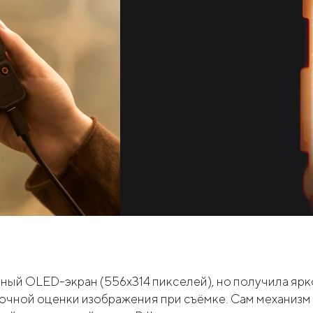
й OLED-экран (556x314 пикселей), но получила ярко
и точной оценки изображения при съёмке. Сам механиз