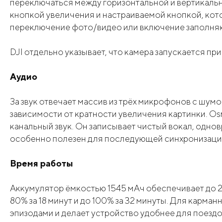
переключаться между горизонтальной и вертикальн
кнопкой увеличения и настраиваемой кнопкой, кото
переключение фото/видео или включение заполня
DJI отдельно указывает, что камера запускается пр
Аудио
За звук отвечает массив из трёх микрофонов с шум
зависимости от кратности увеличения картинки. Os
канальный звук. Он записывает чистый вокал, одн
особенно полезен для последующей синхронизаци
Время работы
Аккумулятор ёмкостью 1545 мАч обеспечивает до 24
80% за 18 минут и до 100% за 32 минуты. Для карм
эпизодами и делает устройство удобнее для поездо