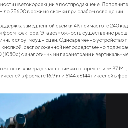
ности цветокоррекции в постпродакшене. Дополните
ем до 25600 в режиме съёмки при слабом освещении.
держка замедленной съёмки 4K при частоте 240 кадр
ом форм-факторе. Эта возможность существенно расш
ичных слоу-моушн сцен. Одновременно устройство по
 кнопкой, расположенной непосредственно под экра
ll HD (1080p) с аналогичными параметрами и вертикальны
ожности: камера делает снимки с разрешением 37 Мп
кселей в формате 16:9 или 6144 x 6144 пикселей в форм