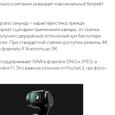
льно компания указывает максимальный битрейт
ов в секунду — характеристика, прежде
иряет сценарии применения камеры: от съёмки
лучило двукратный оптический зум без потери
ном. При стандартной съёмке доступны режимы 4K
е форматы 9:16 вплоть до 3K.
, поддерживает RAW в формате DNG и JPEG, а
ате 1:1. Это важное отличие от Pocket 3, где фото-