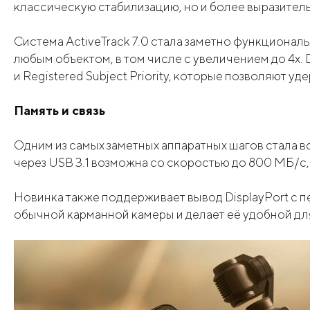
классическую стабилизацию, но и более выразител
Система ActiveTrack 7.0 стала заметно функциона
любым объектом, в том числе с увеличением до 4x. 
и Registered Subject Priority, которые позволяют у
Память и связь
Одним из самых заметных аппаратных шагов стала в
через USB 3.1 возможна со скоростью до 800 МБ/с, 
Новинка также поддерживает вывод DisplayPort с п
обычной карманной камеры и делает её удобной дл