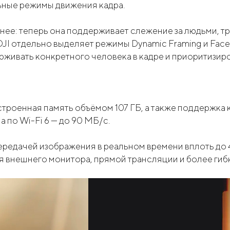
ьные режимы движения кадра.
льнее: теперь она поддерживает слежение за людьми,
DJI отдельно выделяет режимы Dynamic Framing и Face 
держивать конкретного человека в кадре и приоритизир
строенная память объёмом 107 ГБ, а также поддержка 
а по Wi-Fi 6 — до 90 МБ/с.
ередачей изображения в реальном времени вплоть до 4
я внешнего монитора, прямой трансляции и более гиб