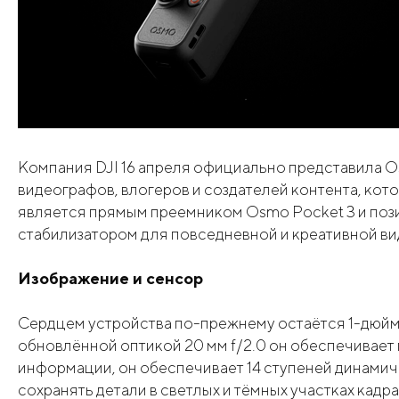
Компания DJI 16 апреля официально представила O
видеографов, влогеров и создателей контента, ко
является прямым преемником Osmo Pocket 3 и пози
стабилизатором для повседневной и креативной в
Изображение и сенсор
Сердцем устройства по-прежнему остаётся 1-дюйм
обновлённой оптикой 20 мм f/2.0 он обеспечивае
информации, он обеспечивает 14 ступеней динамиче
сохранять детали в светлых и тёмных участках кад