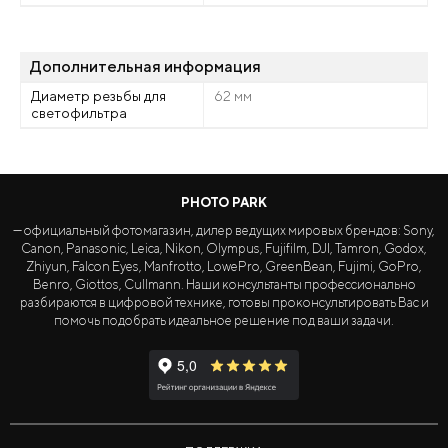
Дополнительная информация
Диаметр резьбы для
62 мм
светофильтра
PHOTO PARK
— официальный фотомагазин, дилер ведущих мировых брендов: Sony,
Canon, Panasonic, Leica, Nikon, Olympus, Fujifilm, DJI, Tamron, Godox,
Zhiyun, Falcon Eyes, Manfrotto, LowePro, GreenBean, Fujimi, GoPro,
Benro, Giottos, Cullmann. Наши консультанты профессионально
разбираются в цифровой технике, готовы проконсультировать Вас и
помочь подобрать идеальное решение под ваши задачи.