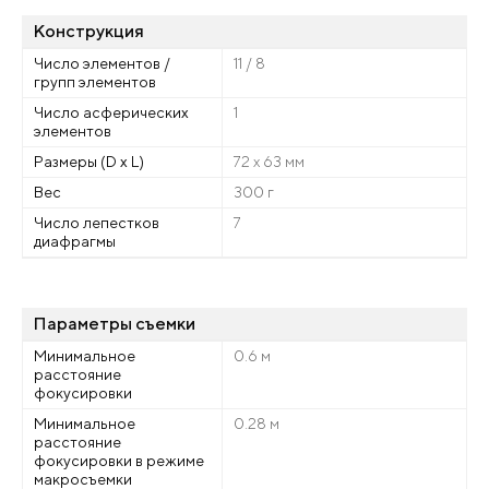
Конструкция
Число элементов /
11 / 8
групп элементов
Число асферических
1
элементов
Размеры (D x L)
72 x 63 мм
Вес
300 г
Число лепестков
7
диафрагмы
Параметры съемки
Минимальное
0.6 м
расстояние
фокусировки
Минимальное
0.28 м
расстояние
фокусировки в режиме
макросъемки