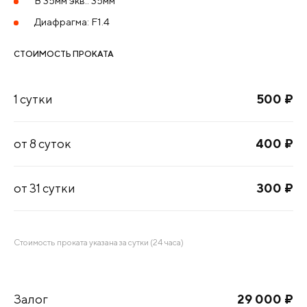
В 35мм экв.: 35мм
Диафрагма: F1.4
СТОИМОСТЬ ПРОКАТА
1 сутки
500
¤
от 8 суток
400
¤
от 31 сутки
300
¤
Стоимость проката указана за сутки (24 часа)
Залог
29 000
¤