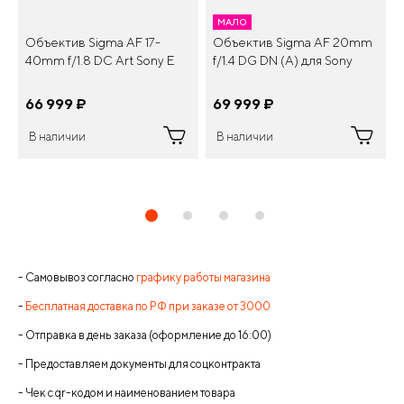
МАЛО
Объектив Sigma AF 17-
Объектив Sigma AF 20mm
40mm f/1.8 DC Art Sony E
f/1.4 DG DN (A) для Sony
66 999
¤
69 999
¤
В наличии
В наличии
- Самовывоз согласно
графику работы магазина
-
Бесплатная доставка по РФ при заказе от 3000
- Отправка в день заказа (оформление до 16:00)
- Предоставляем документы для соцконтракта
- Чек с qr-кодом и наименованием товара