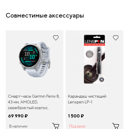
Совместимые аксессуары
Смарт-часы Garmin Fenix 8,
Карандаш чистящий
43 мм, AMOLED,
Lenspen LP-1
серебристый корпус,
белый ремешок
69 990
¤
1 500
¤
В наличии
Под заказ