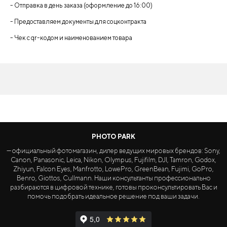
- Отправка в день заказа (оформление до 16:00)
- Предоставляем документы для соцконтракта
- Чек с qr-кодом и наименованием товара
PHOTO PARK
— официальный фотомагазин, дилер ведущих мировых брендов: Sony,
Canon, Panasonic, Leica, Nikon, Olympus, Fujifilm, DJI, Tamron, Godox,
Zhiyun, Falcon Eyes, Manfrotto, LowePro, GreenBean, Fujimi, GoPro,
Benro, Giottos, Cullmann. Наши консультанты профессионально
разбираются в цифровой технике, готовы проконсультировать Вас и
помочь подобрать идеальное решение под ваши задачи.