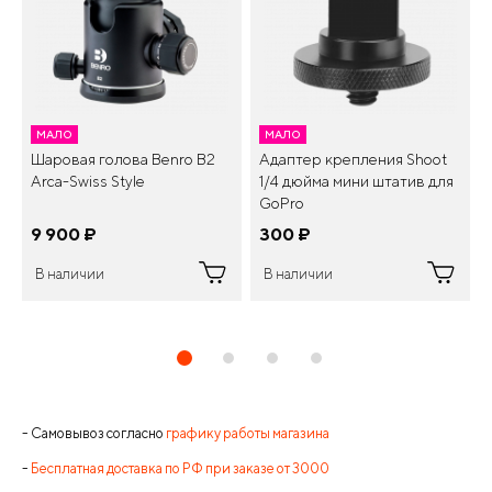
МАЛО
МАЛО
Шаровая голова Benro B2
Адаптер крепления Shoot
Arca-Swiss Style
1/4 дюйма мини штатив для
GoPro
9 900
¤
300
¤
В наличии
В наличии
- Самовывоз согласно
графику работы магазина
-
Бесплатная доставка по РФ при заказе от 3000