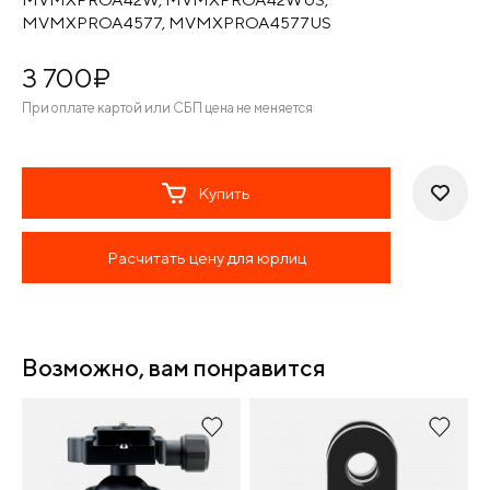
MVMXPROA4577, MVMXPROA4577US
3 700
¤
При оплате картой или СБП цена не меняется
Купить
Расчитать цену для юрлиц
Возможно, вам понравится