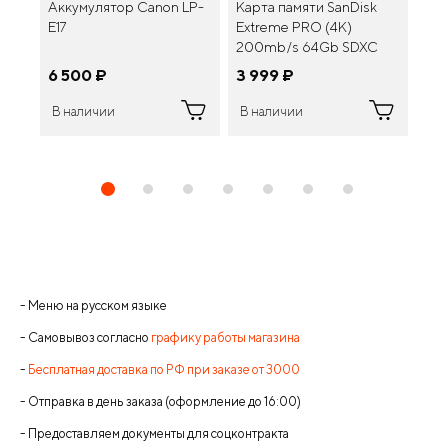
Аккумулятор Canon LP-
Карта памяти SanDisk
Объ
E17
Extreme PRO (4K)
16m
200mb/s 64Gb SDXC
UHS-I Class 10 V30
6 500
¤
3 999
¤
21
(SDSDXXU-064G-
GN4IN)
В наличии
В наличии
В 
- Меню на русском языке
- Самовывоз согласно
графику работы магазина
-
Бесплатная доставка по РФ при заказе от 3000
- Отправка в день заказа (оформление до 16:00)
- Предоставляем документы для соцконтракта