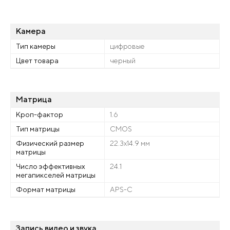
Камера
Тип камеры
цифровые
Цвет товара
черный
Матрица
Кроп-фактор
1.6
Тип матрицы
CMOS
Физический размер
22.3x14.9 мм
матрицы
Число эффективных
24.1
мегапикселей матрицы
Формат матрицы
APS-C
Запись видео и звука