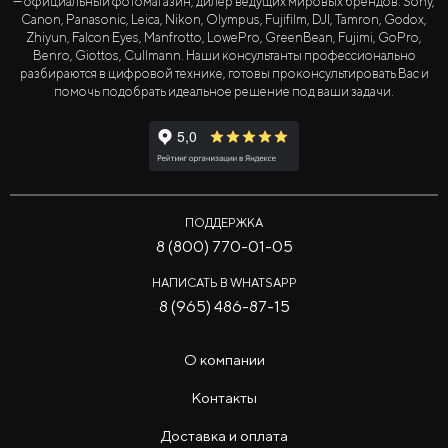
— официальный фотомагазин, дилер ведущих мировых брендов: Sony,
Canon, Panasonic, Leica, Nikon, Olympus, Fujifilm, DJI, Tamron, Godox,
Zhiyun, Falcon Eyes, Manfrotto, LowePro, GreenBean, Fujimi, GoPro,
Benro, Giottos, Cullmann. Наши консультанты профессионально
разбираются в цифровой технике, готовы проконсультировать Вас и
помочь подобрать идеальное решение под ваши задачи.
ПОДДЕРЖКА
8 (800) 770-01-05
НАПИСАТЬ В WHATSAPP
8 (965) 486-87-15
О компании
Контакты
Доставка и оплата