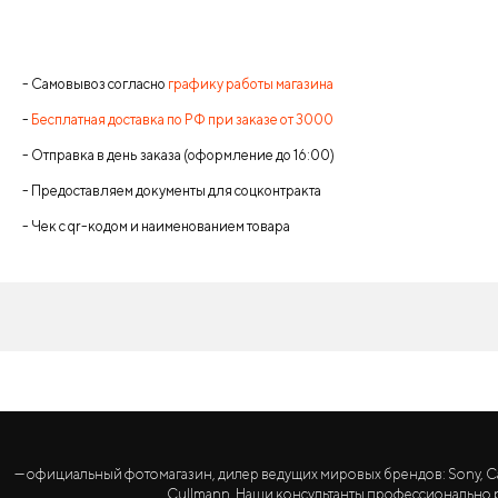
- Самовывоз согласно
графику работы магазина
-
Бесплатная доставка по РФ при заказе от 3000
- Отправка в день заказа (оформление до 16:00)
- Предоставляем документы для соцконтракта
- Чек с qr-кодом и наименованием товара
— официальный фотомагазин, дилер ведущих мировых брендов: Sony, Canon, 
Cullmann. Наши консультанты профессионально р