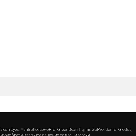
lcon Eyes, Manfrotto, LowePro, GreenBean, Fujimi, GoPro, Benro, Giottos,
ь подобрать идеальное решение под ваши задачи.