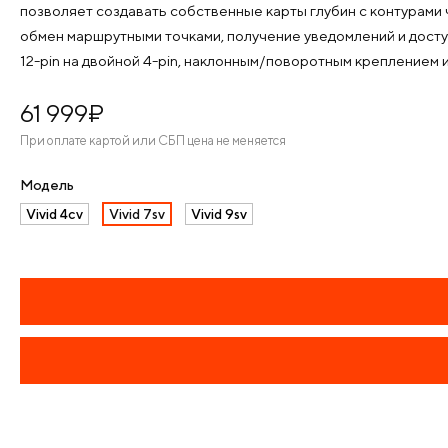
позволяет создавать собственные карты глубин с контурами 
обмен маршрутными точками, получение уведомлений и дост
12-pin на двойной 4-pin, наклонным/поворотным креплением 
61 999
¤
При оплате картой или СБП цена не меняется
Модель
Vivid 4cv
Vivid 7sv
Vivid 9sv