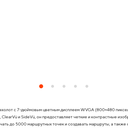
ый эхолот с 7-дюймовым цветным дисплеем WVGA (800×480 пик
 ClearVü и SideVü, он предоставляет четкие и контрастные изо
ть до 5000 маршрутных точек и создавать маршруты, а также о