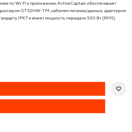
ение по Wi-Fi к приложению ActiveCaptain обеспечивает
ансдьюсером GT52HW-TM, кабелем питания/данных, адаптером
тандарту IPX7 и имеет мощность передачи 500 Вт (RMS).