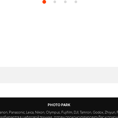
PHOTO PARK
Panasonic, Leica, Nikon, Olympus, Fujifilm, DJI, Tamron, Godox, Zhiyun, Fa
азбираются в цифровой технике, готовы проконсультировать Вас и помоч