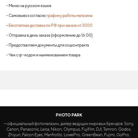
- Меню на русском языке
- Самовывоз согласно
графику работы магазина
-
Бесплатная доставка по РФ при заказе от 3000
- Отправка в день заказа (оформление до 16:00)
- Предоставляем документы для соцконтракта
- Чек с qr-кодом и наименованием товара
PHOTO PARK
— официальный фотомагазин, дилер ведущих мировых брендов: Sony,
Canon, Panasonic, Leica, Nikon, Olympus, Fujifilm, DJI, Tamron, Godox,
Zhiyun, Falcon Eyes, Manfrotto, LowePro, GreenBean, Fujimi, GoPro,