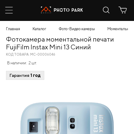
Главная
Каталог
Фото-Видео камеры
Моментальной 
Фотокамера моментальной печати
FujiFilm Instax Mini 13 Синий
КОД ТОВАРА: МС-00006046
В наличии:
2 шт.
Гарантия
1 год