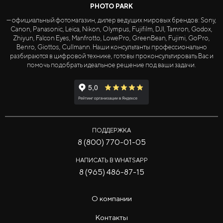
PHOTO PARK
— официальный фотомагазин, дилер ведущих мировых брендов: Sony,
Canon, Panasonic, Leica, Nikon, Olympus, Fujifilm, DJI, Tamron, Godox,
Zhiyun, Falcon Eyes, Manfrotto, LowePro, GreenBean, Fujimi, GoPro,
Benro, Giottos, Cullmann. Наши консультанты профессионально
разбираются в цифровой технике, готовы проконсультировать Вас и
помочь подобрать идеальное решение под ваши задачи.
ПОДДЕРЖКА
8 (800) 770-01-05
НАПИСАТЬ В WHATSAPP
8 (965) 486-87-15
О компании
Контакты