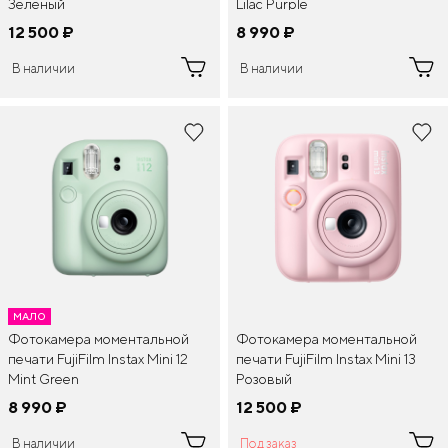
Зеленый
Lilac Purple
12 500
¤
8 990
¤
В наличии
В наличии
МАЛО
Фотокамера моментальной
Фотокамера моментальной
печати FujiFilm Instax Mini 12
печати FujiFilm Instax Mini 13
Mint Green
Розовый
8 990
¤
12 500
¤
В наличии
Под заказ