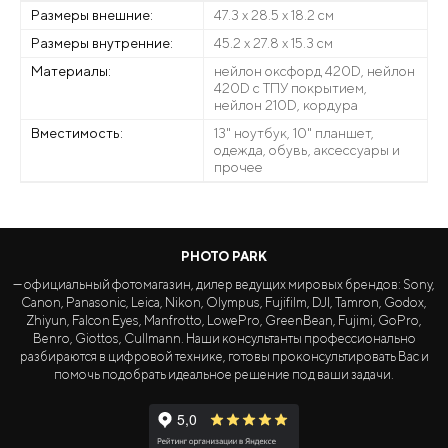
Размеры внешние:
47.3 х 28.5 х 18.2 см
Размеры внутренние:
45.2 х 27.8 х 15.3 см
Материалы:
нейлон оксфорд 420D, нейлон
420D с ТПУ покрытием,
нейлон 210D, кордура
Вместимость:
13" ноутбук, 10" планшет,
одежда, обувь, аксессуары и
прочее
PHOTO PARK
— официальный фотомагазин, дилер ведущих мировых брендов: Sony,
Canon, Panasonic, Leica, Nikon, Olympus, Fujifilm, DJI, Tamron, Godox,
Zhiyun, Falcon Eyes, Manfrotto, LowePro, GreenBean, Fujimi, GoPro,
Benro, Giottos, Cullmann. Наши консультанты профессионально
разбираются в цифровой технике, готовы проконсультировать Вас и
помочь подобрать идеальное решение под ваши задачи.