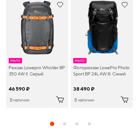
МАЛО
МАЛО
Рюкзак Lowepro Whistler BP
Фоторюкзак LowePro Photo
350 AW II. Серый
Sport BP 24L AW III. Синий
46 590
¤
38 490
¤
В наличии
В наличии