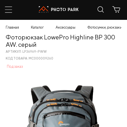
Главная
Каталог
Аксессуары
Фотосумки, рюкзаки, ч
Фоторюкзак LowePro Highline BP 300
AW. серый
АРТИКУЛ: LP36969-PWW
КОД ТОВАРА: МС000009260
Под заказ