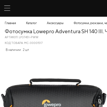
Главная
Каталог
Аксессуары
Фотосумки, рюкзаки, ч
Фотосумка Lowepro Adventura SH 140 III.
АРТИКУЛ: LP37451-PWW
КОД ТОВАРА: МС-00001517
В наличии:
2 шт.