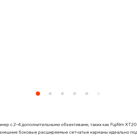
амер с 2–4 дополнительными объективами, таких как Fujifilm XT
 а внешние боковые расширяемые сетчатые карманы идеально под