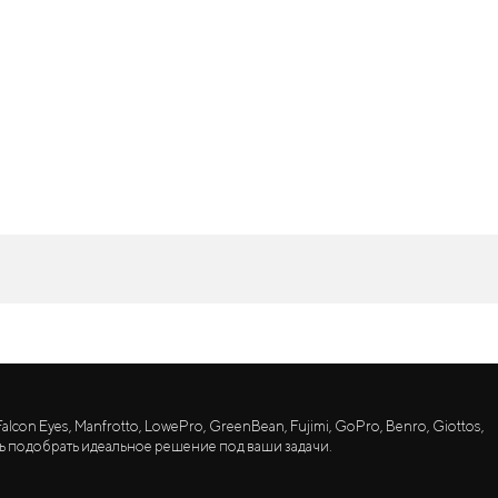
lcon Eyes, Manfrotto, LowePro, GreenBean, Fujimi, GoPro, Benro, Giottos,
ь подобрать идеальное решение под ваши задачи.