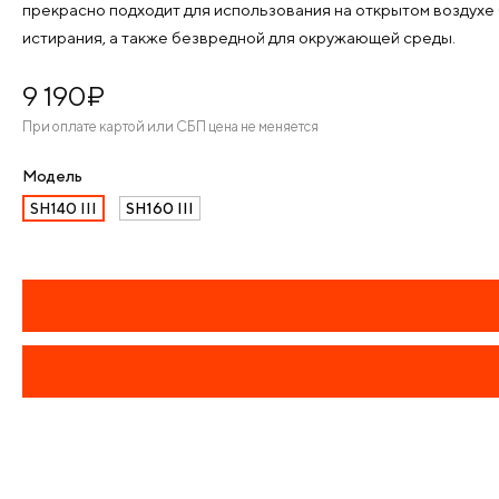
прекрасно подходит для использования на открытом воздухе
истирания, а также безвредной для окружающей среды.
9 190
¤
При оплате картой или СБП цена не меняется
Модель
SH140 III
SH160 III