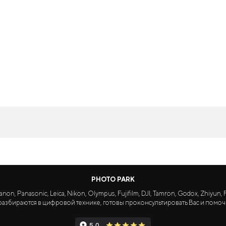
PHOTO PARK
Panasonic, Leica, Nikon, Olympus, Fujifilm, DJI, Tamron, Godox, Zhiyun, Fa
азбираются в цифровой технике, готовы проконсультировать Вас и помоч