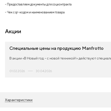
- Предоставляем документы для соцконтракта
- Чек с qr-кодом и наименованием товара
Акции
Специальные цены на продукцию Manfrotto
В акции «В Новый год – с новой техникой!» действуют специаль
01.02.2026
30.04.2026
Характеристики