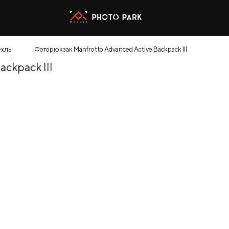
ехлы
Фоторюкзак Manfrotto Advanced Active Backpack III
ckpack III