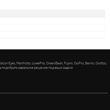
lcon Eyes, Manfrotto, LowePro, GreenBean, Fujimi, GoPro, Benro, Giottos,
ь подобрать идеальное решение под ваши задачи.