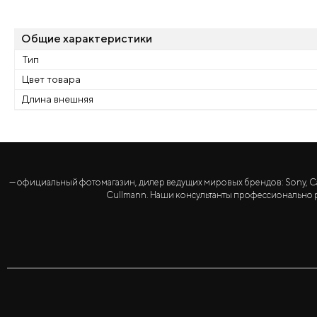
Общие характеристики
Тип
Цвет товара
Длина внешняя
— официальный фотомагазин, дилер ведущих мировых брендов: Sony, Canon, 
Cullmann. Наши консультанты профессионально р