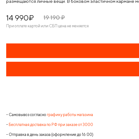
размещаются личные вещи. В боковом эластичном кармане м
14 990
¤
19 190
¤
При оплате картой или СБП цена не меняется
- Самовывоз согласно
графику работы магазина
-
Бесплатная доставка по РФ при заказе от 3000
- Отправка в день заказа (оформление до 16:00)