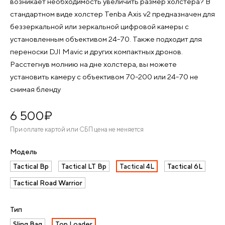
возникает необходимость увеличить размер холстера? В
стандартном виде холстер Tenba Axis v2 предназначен для
беззеркальной или зеркальной цифровой камеры с
установленным объективом 24-70. Также подходит для
переноски DJI Mavic и других компактных дронов.
Расстегнув молнию на дне холстера, вы можете
установить камеру с объективом 70-200 или 24-70 не
снимая бленду
6 500
¤
При оплате картой или СБП цена не меняется
Модель
Tactical Bp
Tactical LT Bp
Tactical 4L
Tactical 6L
Tactical Road Warrior
Тип
Sling Bag
Top Loader