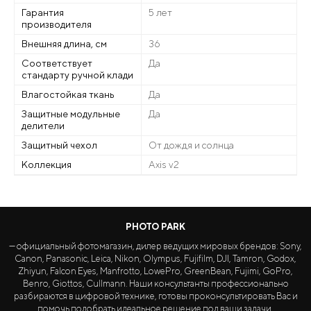
Гарантия
5 лет
производителя
Внешняя длина, см
36
Соответствует
Да
стандарту ручной клади
Влагостойкая ткань
Да
Защитные модульные
Да
делители
Защитный чехол
От дождя и солнца
Коллекция
Axis v2
PHOTO PARK
— официальный фотомагазин, дилер ведущих мировых брендов: Sony,
Canon, Panasonic, Leica, Nikon, Olympus, Fujifilm, DJI, Tamron, Godox,
Zhiyun, Falcon Eyes, Manfrotto, LowePro, GreenBean, Fujimi, GoPro,
Benro, Giottos, Cullmann. Наши консультанты профессионально
разбираются в цифровой технике, готовы проконсультировать Вас и
помочь подобрать идеальное решение под ваши задачи.