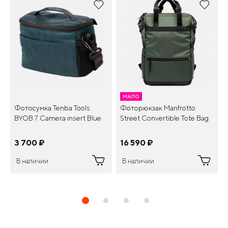
МАЛО
Фотосумка Tenba Tools
Фоторюкзак Manfrotto
BYOB 7 Camera insert Blue
Street Convertible Tote Bag
3 700
¤
16 590
¤
В наличии
В наличии