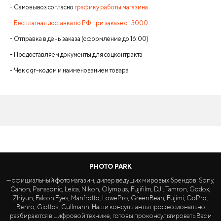
- Самовывоз согласно
графику работы магазина
-
Бесплатная доставка по РФ при заказе от 3000
- Отправка в день заказа (оформление до 16:00)
- Предоставляем документы для соцконтракта
- Чек с qr-кодом и наименованием товара
PHOTO PARK
— официальный фотомагазин, дилер ведущих мировых брендов: Sony,
Canon, Panasonic, Leica, Nikon, Olympus, Fujifilm, DJI, Tamron, Godox,
Zhiyun, Falcon Eyes, Manfrotto, LowePro, GreenBean, Fujimi, GoPro,
Benro, Giottos, Cullmann. Наши консультанты профессионально
разбираются в цифровой технике, готовы проконсультировать Вас и