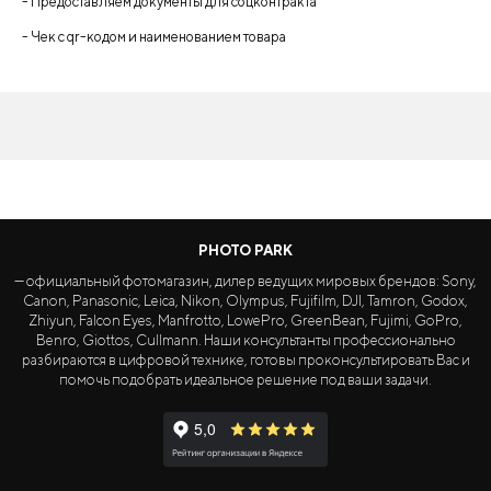
- Предоставляем документы для соцконтракта
- Чек с qr-кодом и наименованием товара
PHOTO PARK
— официальный фотомагазин, дилер ведущих мировых брендов: Sony,
Canon, Panasonic, Leica, Nikon, Olympus, Fujifilm, DJI, Tamron, Godox,
Zhiyun, Falcon Eyes, Manfrotto, LowePro, GreenBean, Fujimi, GoPro,
Benro, Giottos, Cullmann. Наши консультанты профессионально
разбираются в цифровой технике, готовы проконсультировать Вас и
помочь подобрать идеальное решение под ваши задачи.