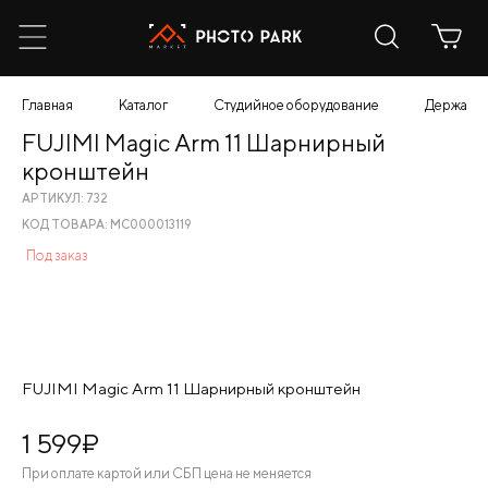
Главная
Каталог
Студийное оборудование
Держател
FUJIMI Magic Arm 11 Шарнирный
кронштейн
АРТИКУЛ: 732
КОД ТОВАРА: МС000013119
Под заказ
FUJIMI Magic Arm 11 Шарнирный кронштейн
1 599
¤
При оплате картой или СБП цена не меняется