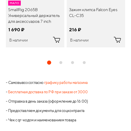
МАЛО
SmallRig 2065B
Зажим клипса Falcon Eyes
Универсальный держатель
CL-C35
для аксессуаров 7 inch
Articulating Arm
1 690
¤
216
¤
В наличии
В наличии
- Самовывоз согласно
графику работы магазина
-
Бесплатная доставка по РФ при заказе от 3000
- Отправка в день заказа (оформление до 16:00)
- Предоставляем документы для соцконтракта
- Чек с qr-кодом и наименованием товара