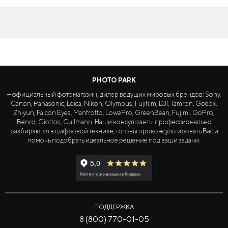
PHOTO PARK
— официальный фотомагазин, дилер ведущих мировых брендов: Sony,
Canon, Panasonic, Leica, Nikon, Olympus, Fujifilm, DJI, Tamron, Godox,
Zhiyun, Falcon Eyes, Manfrotto, LowePro, GreenBean, Fujimi, GoPro,
Benro, Giottos, Cullmann. Наши консультанты профессионально
разбираются в цифровой технике, готовы проконсультировать Вас и
помочь подобрать идеальное решение под ваши задачи.
ПОДДЕРЖКА
8 (800) 770-01-05