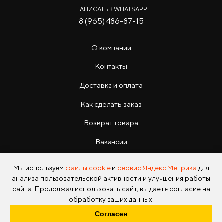
НАПИСАТЬ В WHATSAPP
8 (965) 486-87-15
О компании
Контакты
Доставка и оплата
Как сделать заказ
Возврат товара
Вакансии
Инструкции
Мы используем
файлы cookie
и
сервис Яндекс.Метрика
для
анализа пользовательской активности и улучшения работы
сайта. Продолжая использовать сайт, вы даете согласие на
обработку ваших данных.
Согласен
Copyright © 2026 Photo Park Все права защищены