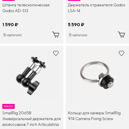
Штанга телескопическая
Держатель отражателя Godox
Godox AD-S13
LSA-14
1 590
¤
5 590
¤
В наличии
В наличии
МАЛО
SmallRig 2065B
Кольцо для камеры SmallRig
Универсальный держатель для
974 Camera Fixing Screw
аксессуаров 7 inch Articulating