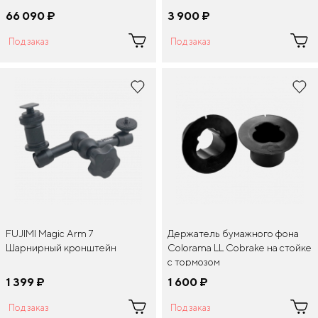
66 090
¤
3 900
¤
Под заказ
Под заказ
FUJIMI Magic Arm 7
Держатель бумажного фона
Шарнирный кронштейн
Colorama LL Cobrake на стойке
с тормозом
1 399
¤
1 600
¤
Под заказ
Под заказ