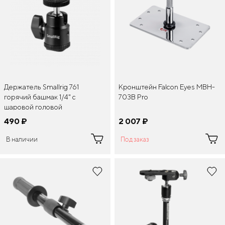
Держатель Smallrig 761
Кронштейн Falcon Eyes MBH-
горячий башмак 1/4" с
703B Pro
шаровой головой
490
¤
2 007
¤
В наличии
Под заказ