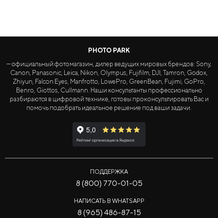
PHOTO PARK
— официальный фотомагазин, дилер ведущих мировых брендов: Sony,
Canon, Panasonic, Leica, Nikon, Olympus, Fujifilm, DJI, Tamron, Godox,
Zhiyun, Falcon Eyes, Manfrotto, LowePro, GreenBean, Fujimi, GoPro,
Benro, Giottos, Cullmann. Наши консультанты профессионально
разбираются в цифровой технике, готовы проконсультировать Вас и
помочь подобрать идеальное решение под ваши задачи.
ПОДДЕРЖКА
8 (800) 770-01-05
НАПИСАТЬ В WHATSAPP
8 (965) 486-87-15