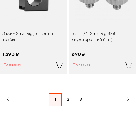
Винт 1/4" SmallRig 828
Зажим SmallRig для 15mm
двухсторонний (1шт)
трубы
690
¤
1 590
¤
Под заказ
Под заказ
1
2
3