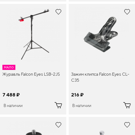
МАЛО
Журавль Falcon Eyes LSB-2JS
Зажим клипса Falcon Eyes CL-
C35
7 488
¤
216
¤
В наличии
В наличии