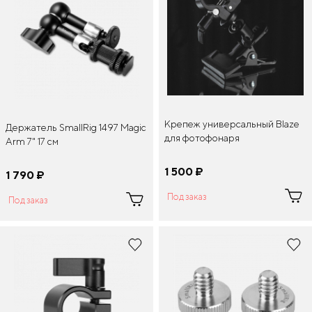
Крепеж универсальный Blaze
Держатель SmallRig 1497 Magic
для фотофонаря
Arm 7" 17 см
1 500
¤
1 790
¤
Под заказ
Под заказ