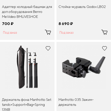
Адаптер холодный башмак для
Стойка-журавль Godox LB02
доп.оборудования Benro
MeVideo BMLIVESHOE
Livestream Cold Shoe
700
¤
8 690
¤
Под заказ
Под заказ
Держатель фона Manfrotto Set
Manfrotto 035 Зажим-
tands+Support+Bag+Spring
держатель
1314B