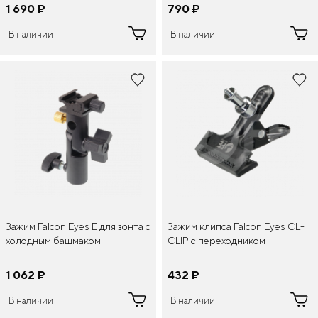
Arm
1 690
¤
790
¤
В наличии
В наличии
Зажим Falcon Eyes E для зонта с
Зажим клипса Falcon Eyes CL-
холодным башмаком
CLIP c переходником
1 062
¤
432
¤
В наличии
В наличии