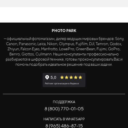
PHOTO PARK
— официальный фотомагазин, дилер ведущих мировых брендов: Sony,
Canon, Panasonic, Leica, Nikon, Olympus, Fujifilm, DJI, Tamron, Godox,
Zhiyun, Falcon Eyes, Manfrotto, LowePro, GreenBean, Fujimi, GoPro,
Benro, Giottos, Cullmann. Наши консультанты профессионально
разбираются в цифровой технике, готовы проконсультировать Вас и
помочь подобрать идеальное решение под ваши задачи.
ПОДДЕРЖКА
8 (800) 770-01-05
НАПИСАТЬ В WHATSAPP
8 (965) 486-87-15