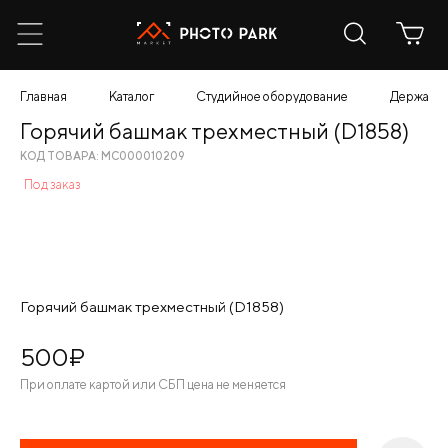
Главная
Каталог
Студийное оборудование
Держател
Горячий башмак трехместный (D1858)
КОД ТОВАРА: МС000010209
Под заказ
Горячий башмак трехместный (D1858)
500
¤
При оплате картой или СБП цена не меняется