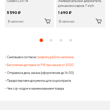
Godox LSA-14
Универсальный держатель
для аксессуаров 7 inch
Articulating Arm
5 590
¤
1 690
¤
В наличии
В наличии
- Самовывоз согласно
графику работы магазина
-
Бесплатная доставка по РФ при заказе от 3000
- Отправка в день заказа (оформление до 16:00)
- Предоставляем документы для соцконтракта
- Чек с qr-кодом и наименованием товара