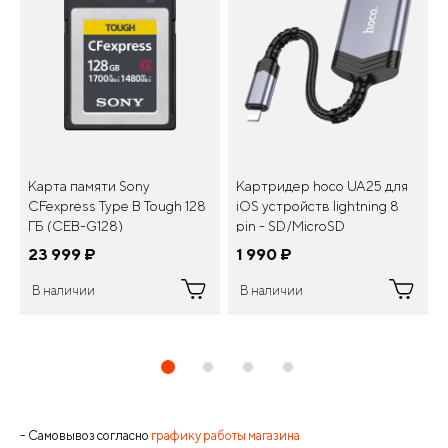
Карта памяти Sony
Картридер hoco UA25 для
CFexpress Type B Tough 128
iOS устройств lightning 8
ГБ (CEB-G128)
pin - SD/MicroSD
23 999
¤
1 990
¤
В наличии
В наличии
- Самовывоз согласно
графику работы магазина